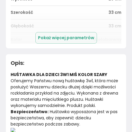
Szerokość
33
cm
Głębokość
33
cm
Pokaż więcej parametrów
Kolor
Wielobarwny
Pomieszczenie
Pokój dziecka
Opis
:
Materiał
Drewno
HUŚTAWKA DLA DZIECI 3W1 MIŚ KOLOR SZARY
Kolor
Wielobarwne
Oferujemy Państwu nową huśtawkę 3w1, która może 
posłużyć Waszemu dziecku dłużej dzięki możliwości 
rozkładania przykład na zdjęciu. Wykonana z drewna 
Marka
Szczerbuś
oraz materiału mięciutkiego pluszu. Huśtawki 
wykonujemy samodzielnie. Produkt polski.
Montaż
Złożony
Bezpieczeństwo:
 Huśtawka wyposażona jest w pas 
bezpieczeństwa, aby zapewnić dziecku 
bezpieczeństwo podczas zabawy.