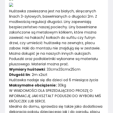
Huśtawka zawieszana jest na białych, skręcanych 
linach 3-żyłowych, bawełnianych o długości 2m. Z 
możliwością regulacji długości. Liny zapewniają 
bezpieczeństwo naszej pociechy. Liny bawełniane 
zakończone są metalowym kółkiem, które można 
zawiesić na hakach/ kołkach do sufitu czy futryn 
drzwi, czy umieścić huśtawkę na zewnątrz, placu 
zabaw. Haki do montażu nie znajdują się w zestawie. 
Można dokupić je na naszych innych aukcjach.
Poduszki oraz podłokietniki wykonane są materiału 
pluszowego. Materiał można prać.
Wymiary huśtawki
: 33cmx33cmx25cm
Długość lin
: 2m x2szt
Huśtawka nadaje się dla dzieci od 6 miesiąca życia
Maksymalne obciążenie:
 30kg
W WIADOMOŚCI DLA SPRZEDAJĄCEGO PROSZĘ O 
INFORMACJĘ JAKI KSZTAŁT PODUSZKI DO WYBORU MIŚ 
KRÓLICZEK LUB SERCE.
Idealna do domu, sprawdza się także jako dodatkowa 
dekoracja pokoju dziecięcego jak i do ogrodu, placu 