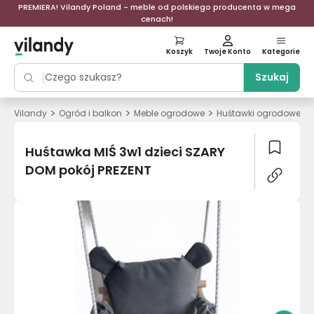
PREMIERA! Vilandy Poland - meble od polskiego producenta w mega
cenach!
Koszyk
Twoje Konto
Kategorie
Szukaj
>
>
>
>
Vilandy
Ogród i balkon
Meble ogrodowe
Huśtawki ogrodowe
Huśtawka MIŚ 3w1 dzieci SZARY
DOM pokój PREZENT