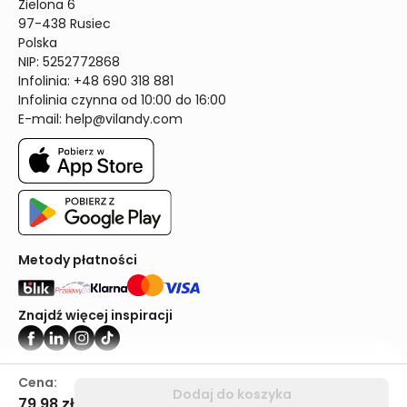
Zielona 6

97-438 Rusiec

Polska

NIP: 5252772868

Infolinia: +48 690 318 881

Infolinia czynna od 10:00 do 16:00
E-mail: 
help@vilandy.com
Metody płatności
Znajdź więcej inspiracji
Vilandy ©2024
Cena:
Dodaj do koszyka
79,98 zł