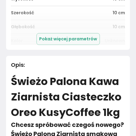
Szerokość
10
cm
Głębokość
10
cm
Pokaż więcej parametrów
Kolor
Unknown
Pomieszczenie
Unknown
Opis
:
Materiał
Unknown
Świeżo Palona Kawa
Marka
KusyCoffee
Ziarnista Ciasteczko
Montaż
Nieznany
Oreo KusyCoffee 1kg
Chcesz spróbować czegoś nowego?
Świeżo Palona Ziarnista smakowa