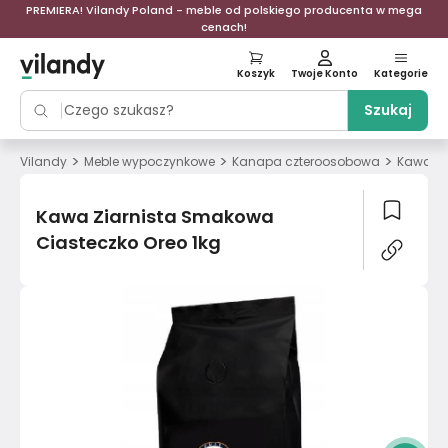
PREMIERA! Vilandy Poland - meble od polskiego producenta w mega
cenach!
Koszyk
Twoje Konto
Kategorie
Szukaj
>
>
>
>
Vilandy
Meble wypoczynkowe
Kanapa czteroosobowa
Kawa
Kawa Ziarnista Smakowa
Ciasteczko Oreo 1kg