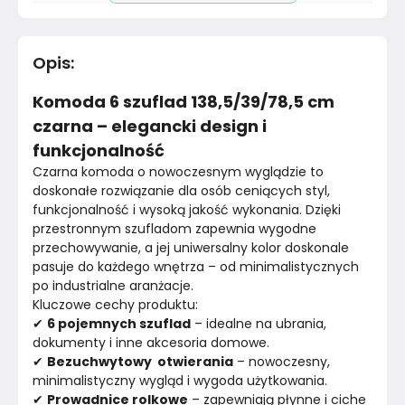
Kolekcja
Bez kolekcji
Opis
:
Kolor blatu
Czarny
Komoda 6 szuflad 138,5/39/78,5 cm
Liczba wnęk zamykanych
6
czarna – elegancki design i
funkcjonalność
Oświetlenie
Nie dotyczy
Czarna komoda o nowoczesnym wyglądzie to 
doskonałe rozwiązanie dla osób ceniących styl, 
Uchwyty
Nie dotyczy
funkcjonalność i wysoką jakość wykonania. Dzięki 
przestronnym szufladom zapewnia wygodne 
Prowadnice
Nie dotyczy
przechowywanie, a jej uniwersalny kolor doskonale 
pasuje do każdego wnętrza – od minimalistycznych 
Wykończenie blatu
Płyta laminowana
po industrialne aranżacje.
Kluczowe cechy produktu:
Kolor
✔ 
6 pojemnych szuflad
 – idealne na ubrania, 
Czernie
dokumenty i inne akcesoria domowe.
✔ 
Bezuchwytowy  otwierania
 – nowoczesny, 
Pomieszczenie
Salon
minimalistyczny wygląd i wygoda użytkowania.
✔ 
Prowadnice rolkowe
 – zapewniają płynne i ciche 