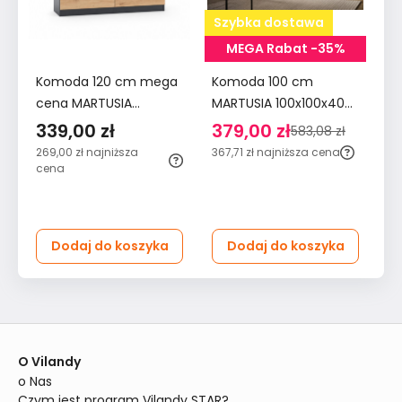
Szybka dostawa
MEGA Rabat -35%
Komoda 120 cm mega
Komoda 100 cm
K
cena MARTUSIA
MARTUSIA 100x100x40
sz
78,5x120x40 cm z 6
cm z szufladami 8
do
339,00 zł
379,00 zł
2
583,08 zł
szufladami dąb artisan
szuflad dąb artisan
BE
269,00 zł
najniższa
367,71 zł
najniższa cena
26
antracyt do salonu i
antracyt do sypialni i
cena
ce
sypialni
salonu
Dodaj do koszyka
Dodaj do koszyka
O Vilandy
o Nas
Czym jest program Vilandy STAR?