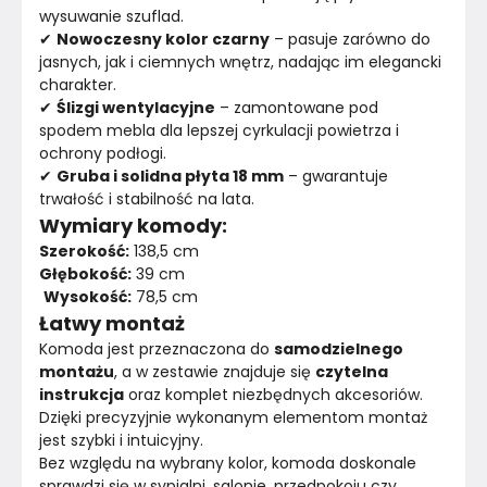
Konstrukcja frontów
Płyta laminowana
wysuwanie szuflad.
✔ 
Nowoczesny kolor czarny
 – pasuje zarówno do 
Kolor Frontu
Beżowy
jasnych, jak i ciemnych wnętrz, nadając im elegancki 
charakter.
Kolor Korpusu
Czarny
✔ 
Ślizgi wentylacyjne
 – zamontowane pod 
spodem mebla dla lepszej cyrkulacji powietrza i 
Nóżki
Nie
ochrony podłogi.
✔ 
Gruba i solidna płyta 18 mm
 – gwarantuje 
trwałość i stabilność na lata.
Kolor nóżek
Czarny
Wymiary komody:
Szerokość:
 138,5 cm
Liczba szuflad
6
Głębokość:
 39 cm
Wysokość:
 78,5 cm
Marka
Meble Masztalerz
Łatwy montaż
Komoda jest przeznaczona do 
samodzielnego 
Montaż
Rozłożony
montażu
, a w zestawie znajduje się 
czytelna 
instrukcja
 oraz komplet niezbędnych akcesoriów. 
Rok produkcji
2025
Dzięki precyzyjnie wykonanym elementom montaż 
jest szybki i intuicyjny.
Bez względu na wybrany kolor, komoda doskonale 
sprawdzi się w sypialni, salonie, przedpokoju czy 