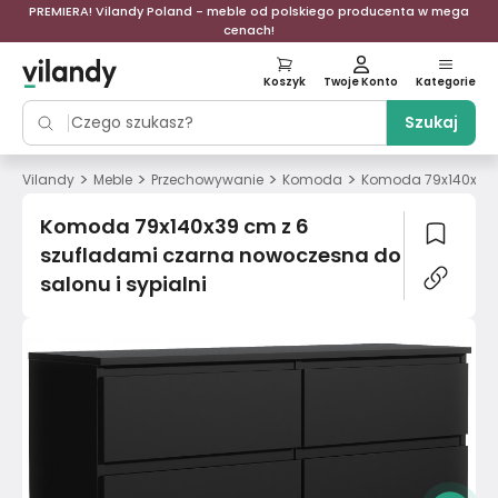
PREMIERA! Vilandy Poland - meble od polskiego producenta w mega
cenach!
Koszyk
Twoje Konto
Kategorie
Szukaj
>
>
>
>
Vilandy
Meble
Przechowywanie
Komoda
Komoda 79x140x39 c
Komoda 79x140x39 cm z 6
szufladami czarna nowoczesna do
salonu i sypialni