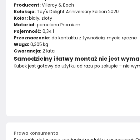
Producent:
 Villeroy & Boch
Kolekcja:
 Toy's Delight Anniversary Edition 2020
Kolor:
 biały, złoty
Materiał:
 porcelana Premium
Pojemność:
 0,34 l
Przeznaczenie:
 do kontaktu z żywnością, mycie ręczne
Waga:
 0,305 kg
Gwarancja:
 2 lata
Samodzielny i łatwy montaż nie jest wym
Kubek jest gotowy do użytku od razu po zakupie – nie 
Prawa konsumenta
Szczegóły dotyczące zgodności produktu z przepisami:
O