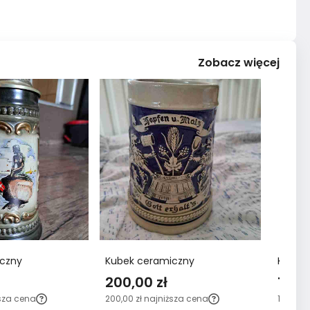
Zobacz więcej
czny
Kubek ceramiczny
Kubek
200,00 zł
10,00
sza cena
200,00 zł
najniższa cena
10,00 zł