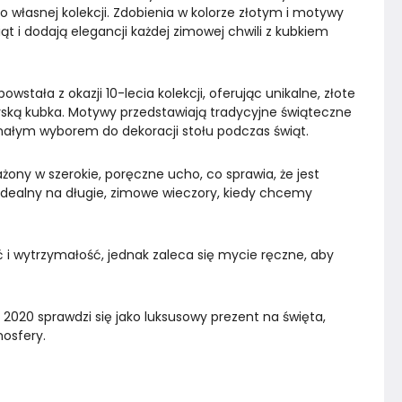
do własnej kolekcji. Zdobienia w kolorze złotym i motywy 
 i dodają elegancji każdej zimowej chwili z kubkiem 
wstała z okazji 10-lecia kolekcji, oferując unikalne, złote 
rską kubka. Motywy przedstawiają tradycyjne świąteczne 
konałym wyborem do dekoracji stołu podczas świąt.
ony w szerokie, poręczne ucho, co sprawia, że jest 
 Idealny na długie, zimowe wieczory, kiedy chcemy 
i wytrzymałość, jednak zaleca się mycie ręczne, aby 
n 2020 sprawdzi się jako luksusowy prezent na święta, 
osfery.