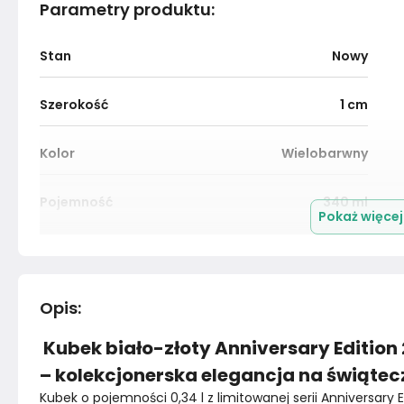
Parametry produktu
:
Stan
Nowy
Szerokość
1
cm
Kolor
Wielobarwny
Pojemność
340
ml
Pokaż więce
Kolor
Wielobarwne
Montaż
Złożony
Opis
:
Kubek biało-złoty Anniversary Edition 2
– kolekcjonerska elegancja na świątec
Kubek o pojemności 0,34 l z limitowanej serii Anniversary 