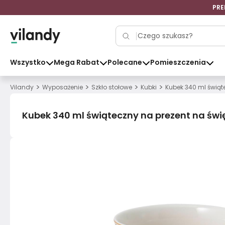
PRE
Wszystko
Mega Rabat
Polecane
Pomieszczenia
>
>
>
>
Vilandy
Wyposażenie
Szkło stołowe
Kubki
Kubek 340 ml świąt
Kubek 340 ml świąteczny na prezent na świ