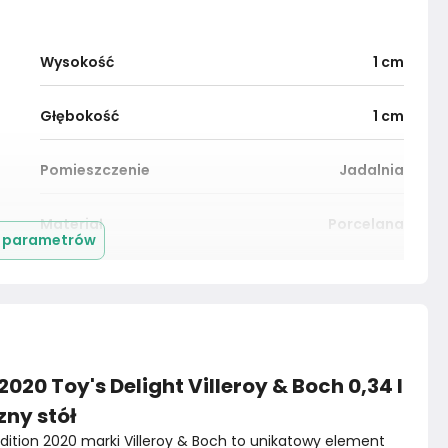
Wysokość
1
cm
Głębokość
1
cm
Pomieszczenie
Jadalnia
Materiał
Porcelana
j parametrów
Marka
Pozostałe
Rok produkcji
2024
020 Toy's Delight Villeroy & Boch 0,34 l
zny stół
Edition 2020 marki Villeroy & Boch to unikatowy element 