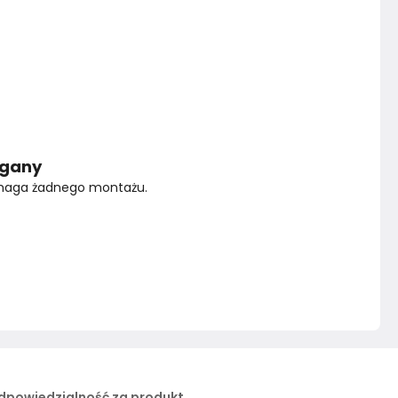
agany
wymaga żadnego montażu.
dpowiedzialność za produkt