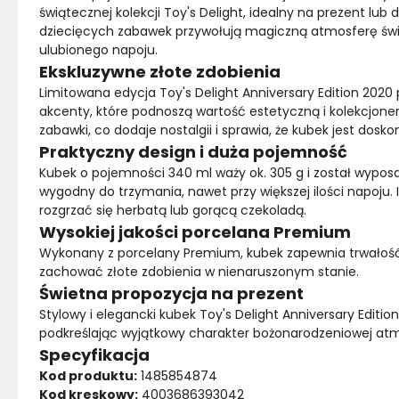
świątecznej kolekcji Toy's Delight, idealny na prezent lub 
dziecięcych zabawek przywołują magiczną atmosferę świąt
ulubionego napoju.
Ekskluzywne złote zdobienia
Limitowana edycja Toy's Delight Anniversary Edition 2020 po
akcenty, które podnoszą wartość estetyczną i kolekcjone
zabawki, co dodaje nostalgii i sprawia, że kubek jest dos
Praktyczny design i duża pojemność
Kubek o pojemności 340 ml waży ok. 305 g i został wyposaż
wygodny do trzymania, nawet przy większej ilości napoju.
rozgrzać się herbatą lub gorącą czekoladą.
Wysokiej jakości porcelana Premium
Wykonany z porcelany Premium, kubek zapewnia trwałość 
zachować złote zdobienia w nienaruszonym stanie.
Świetna propozycja na prezent
Stylowy i elegancki kubek Toy's Delight Anniversary Editio
podkreślając wyjątkowy charakter bożonarodzeniowej atm
Specyfikacja
Kod produktu:
 1485854874
Kod kreskowy:
 4003686393042