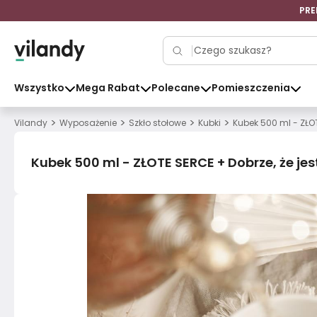
PRE
Wszystko
Mega Rabat
Polecane
Pomieszczenia
>
>
>
>
Vilandy
Wyposażenie
Szkło stołowe
Kubki
Kubek 500 ml - ZŁOT
Kubek 500 ml - ZŁOTE SERCE + Dobrze, że jes