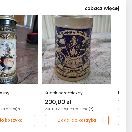
Zobacz więcej
czny
Kubek ceramiczny
Kubek
200,00 zł
10,00
sza cena
200,00 zł
najniższa cena
10,00 zł
do koszyka
Dodaj do koszyka