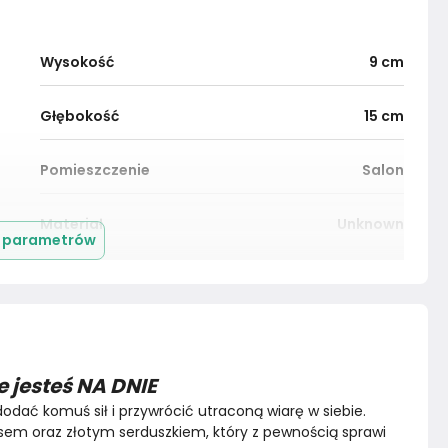
Wysokość
9
cm
Głębokość
15
cm
Pomieszczenie
Salon
Materiał
Unknown
j parametrów
Marka
Nadzwyczajnie.pl
e jesteś NA DNIE
dodać komuś sił i przywrócić utraconą wiarę w siebie. 
pisem oraz złotym serduszkiem, który z pewnością sprawi 