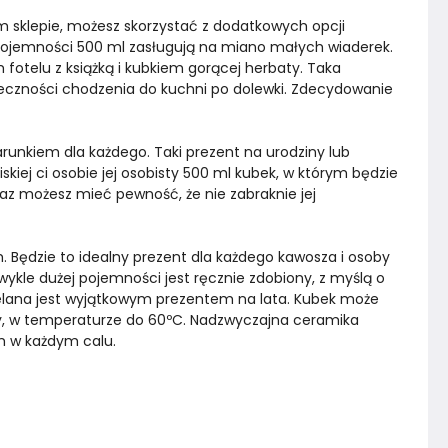
sklepie, możesz skorzystać z dodatkowych opcji 
 o pojemności 500 ml zasługują na miano małych wiaderek. 
m fotelu z książką i kubkiem gorącej herbaty. Taka 
eczności chodzenia do kuchni po dolewki. Zdecydowanie 
runkiem dla każdego. Taki prezent na urodziny lub 
kiej ci osobie jej osobisty 500 ml kubek, w którym będzie 
z możesz mieć pewność, że nie zabraknie jej 
 Będzie to idealny prezent dla każdego kawosza i osoby 
wykle dużej pojemności jest ręcznie zdobiony, z myślą o 
lana jest wyjątkowym prezentem na lata. Kubek może 
, w temperaturze do 60ºC. Nadzwyczajna ceramika 
m w każdym calu.