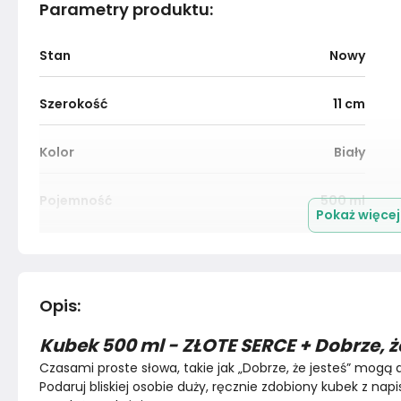
Parametry produktu
:
Stan
Nowy
Szerokość
11
cm
Kolor
Biały
Pojemność
500
ml
Pokaż więce
Kolor
Biele kremy
Montaż
Złożony
Opis
:
Kubek 500 ml - ZŁOTE SERCE + Dobrze, ż
Czasami proste słowa, takie jak „Dobrze, że jesteś” mogą 
Podaruj bliskiej osobie duży, ręcznie zdobiony kubek z na