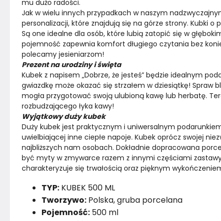
mu dużo radości.
Jak w wielu innych przypadkach w naszym nadzwyczajnym 
personalizacji, które znajdują się na górze strony. Kubki
Są one idealne dla osób, które lubią zatopić się w głęboki
pojemność zapewnia komfort długiego czytania bez koni
polecamy jesieniarzom!
Prezent na urodziny i święta
Kubek z napisem „Dobrze, że jesteś” będzie idealnym poda
gwiazdkę może okazać się strzałem w dziesiątkę! Spraw blis
mogła przygotować swoją ulubioną kawę lub herbatę. Tera
rozbudzającego łyka kawy!
Wyjątkowy duży kubek 
Duży kubek jest praktycznym i uniwersalnym podarunkiem.
uwielbiającej inne ciepłe napoje. Kubek oprócz swojej niez
najbliższych nam osobach. Dokładnie dopracowana porce
być myty w zmywarce razem z innymi częściami zastawy
charakteryzuje się trwałością oraz pięknym wykończenie
TYP:
KUBEK 500 ML
Tworzywo:
Polska, gruba porcelana
Pojemność:
500 ml