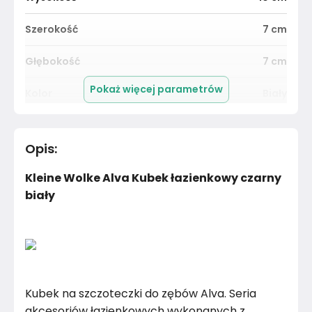
Szerokość
7
cm
Głębokość
7
cm
Pokaż więcej parametrów
Kolor
Biały
Pomieszczenie
Salon
Opis
:
Materiał
Unknown
Kleine Wolke Alva Kubek łazienkowy czarny
Kolor
Biele kremy
biały
Marka
Kleine Wolke
Montaż
Złożony
Kubek na szczoteczki do zębów Alva. Seria
akcesoriów łazienkowych wykonanych z