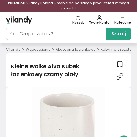
PREMIERA! Vilandy Poland - meble od polskiego producenta w mega
cenach!
Koszyk
Twoje Konto
Kategorie
Szukaj
>
>
>
Vilandy
Wyposażenie
Akcesoria łazienkowe
Kubki na szczotecz
Kleine Wolke Alva Kubek
łazienkowy czarny biały