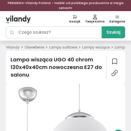
PREMIERA! Vilandy Poland - meble od polskiego producenta w mega
cenach!
Koszyk
Twoje Konto
Kategorie
Szukaj
>
>
>
>
Vilandy
Oświetlenie
Lampy sufitowe
Lampy wiszące
Lampa w
Lampa wisząca UGO 40 chrom
130x40x40cm nowoczesna E27 do
salonu