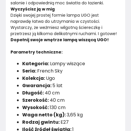
salonie i odpowiednią moc światła do łazienki. 
Wyczyścisz ją w mig 
Dzięki swojej prostej formie lampa UGO jest 
naprawdę łatwa do utrzymania w czystości. 
Wystarczy, że weźmiesz wilgotną ściereczkę i 
przetrzesz ją kilkoma delikatnymi ruchami. I gotowe!
Dopełnij swoje wnętrze lampą wiszącą UGO!
Parametry techniczne:
Kategoria:
Lampy wiszące
Seria:
French Sky
Kolekcja:
Ugo
Gwarancja:
5 lat
Długość:
40 cm
Szerokość:
40 cm
Wysokość:
130 cm
Waga netto (kg):
3,65 kg
Rodzaj gwintu:
E27
Ilość źródeł światła:
1