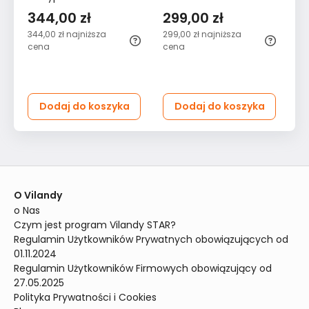
abażurami czarna
sypialni salonu czarna
10
344,00 zł
299,00 zł
1
344,00 zł
najniższa
299,00 zł
najniższa
19
cena
cena
Dodaj do koszyka
Dodaj do koszyka
O Vilandy
o Nas
Czym jest program Vilandy STAR?
Regulamin Użytkowników Prywatnych obowiązujących od 
01.11.2024
Regulamin Użytkowników Firmowych obowiązujący od 
27.05.2025
Polityka Prywatności i Cookies