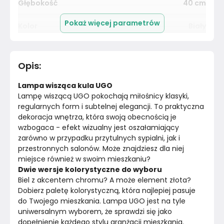
Głębokość
40
cm
Pokaż więcej parametrów
Kolor
Biały
Pomieszczenie
Salon
Opis
:
Długość cm
130
cm
Lampa wisząca kula UGO
Kolor stelaża
Chrom
Lampę wiszącą UGO pokochają miłośnicy klasyki, 
regularnych form i subtelnej elegancji. To praktyczna 
dekoracja wnętrza, która swoją obecnością je 
Materiał
Unknown
wzbogaca - efekt wizualny jest oszałamiający 
zarówno w przypadku przytulnych sypialni, jak i 
Kolor
Biele kremy
przestronnych salonów. Może znajdziesz dla niej 
miejsce również w swoim mieszkaniu? 
Marka
Sollux Lighting
Dwie wersje kolorystyczne do wyboru 
Biel z akcentem chromu? A może element złota? 
Montaż
Złożony
Dobierz paletę kolorystyczną, która najlepiej pasuje 
do Twojego mieszkania. Lampa UGO jest na tyle 
uniwersalnym wyborem, że sprawdzi się jako 
dopełnienie każdego stylu aranżacji mieszkania. 