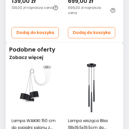
139,00 zł
699,00 zł
1
100x8x8cm
GU10 do salonu
do
139,00 zł
najniższa cena
699,00 zł
najniższa
119
nowoczesna G9 do
cena
salonu
Dodaj do koszyka
Dodaj do koszyka
Podobne oferty
Zobacz więcej
Lampa WAIKIKI 150 cm
Lampa wisząca Bliss
L
do sypialni salonu z
118x19.5x19.5cm do
PA