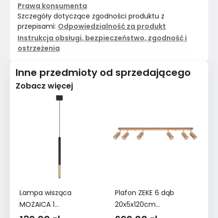
Prawa konsumenta
Szczegóły dotyczące zgodności produktu z
przepisami:
Odpowiedzialność za produkt
Instrukcja obsługi, bezpieczeństwo, zgodność i
ostrzeżenia
Inne przedmioty od sprzedającego
Zobacz więcej
Lampa wisząca
Plafon ZEKE 6 dąb
Ki
MOZAICA 1
20x5x120cm
10
czarny/złoto
nowoczesna lampa
no