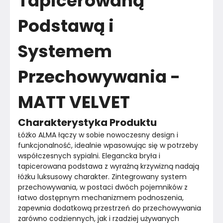
Tapicerowaną
Marka
KOMFORTOWE MEBLE
Podstawą i
Montaż
Rozłożony
Systemem
Przechowywania -
MATT VELVET
Charakterystyka Produktu
Łóżko ALMA łączy w sobie nowoczesny design i 
funkcjonalność, idealnie wpasowując się w potrzeby 
współczesnych sypialni. Elegancka bryła i 
tapicerowana podstawa z wyraźną krzywizną nadają 
łóżku luksusowy charakter. Zintegrowany system 
przechowywania, w postaci dwóch pojemników z 
łatwo dostępnym mechanizmem podnoszenia, 
zapewnia dodatkową przestrzeń do przechowywania 
zarówno codziennych, jak i rzadziej używanych 