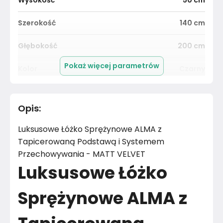
Wysokość
50
cm
Szerokość
140
cm
Głębokość
200
cm
Pokaż więcej parametrów
Kolor
Czarny
Pomieszczenie
Sypialnia
Opis
:
Kolor tkaniny
Czarny
Luksusowe Łóżko Sprężynowe ALMA z
Powierzchnia spania
140x200 cm
Tapicerowaną Podstawą i Systemem
Przechowywania - MATT VELVET
Łóżko z pojemnikiem
Tkanina
Luksusowe Łóżko
Kolor
Czernie
Sprężynowe ALMA z
Powierzchnia spania
140x200 cm