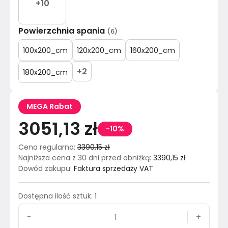
+
10
Powierzchnia spania
(
6
)
100x200_cm
120x200_cm
160x200_cm
+
2
180x200_cm
MEGA Rabat
3051,13 zł
-10%
Cena regularna
:
3390,15 zł
Najniższa cena z 30 dni przed obniżką
:
3390,15 zł
Dowód zakupu
:
Faktura sprzedaży VAT
Dostępna ilość sztuk
:
1
-
+