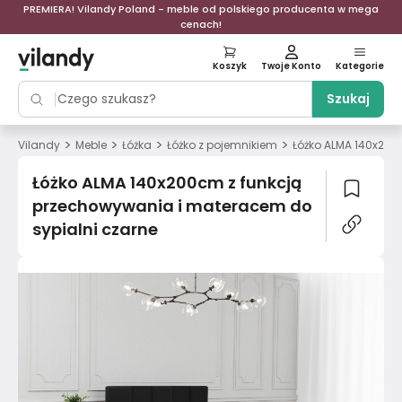
PREMIERA! Vilandy Poland - meble od polskiego producenta w mega
cenach!
Koszyk
Twoje Konto
Kategorie
Szukaj
>
>
>
>
Vilandy
Meble
Łóżka
Łóżko z pojemnikiem
Łóżko ALMA 140x200
Łóżko ALMA 140x200cm z funkcją
przechowywania i materacem do
sypialni czarne