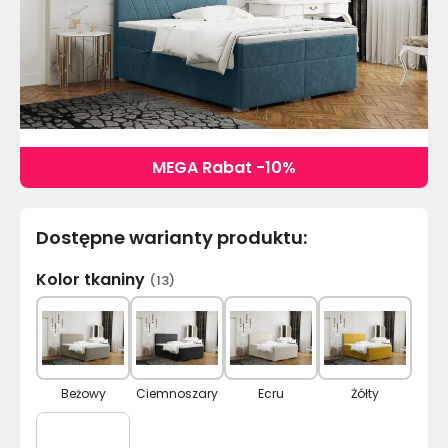
MEGA Rabat -10%
Dostępne warianty produktu
:
Kolor tkaniny
(
13
)
Beżowy
Ciemnoszary
Ecru
Żółty