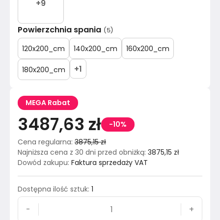
+
9
Powierzchnia spania
(
5
)
120x200_cm
140x200_cm
160x200_cm
+
1
180x200_cm
MEGA Rabat
3487,63 zł
-10%
Cena regularna
:
3875,15 zł
Najniższa cena z 30 dni przed obniżką
:
3875,15 zł
Dowód zakupu
:
Faktura sprzedaży VAT
Dostępna ilość sztuk
:
1
-
+