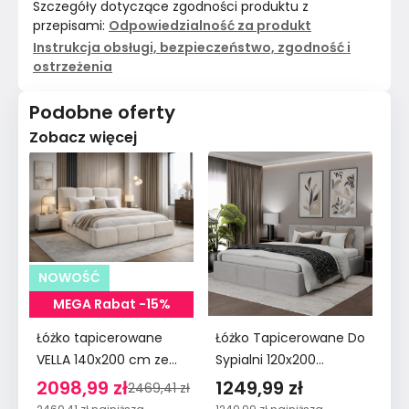
Szczegóły dotyczące zgodności produktu z
przepisami:
Odpowiedzialność za produkt
Instrukcja obsługi, bezpieczeństwo, zgodność i
ostrzeżenia
Podobne oferty
Zobacz więcej
NOWOŚĆ
MEGA Rabat -15%
Łóżko tapicerowane
Łóżko Tapicerowane Do
Łó
VELLA 140x200 cm ze
Sypialni 120x200
Sy
stelażem i
Podwójne z
Po
2098,99 zł
1249,99 zł
1
2469,41 zł
pojemnikiem boucle
Pojemnikiem Szare
Po