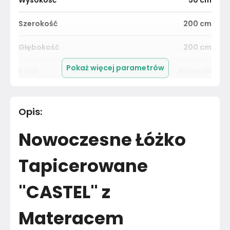
Wysokość
50
cm
Szerokość
200
cm
Głębokość
200
cm
Pokaż więcej parametrów
Kolor
Niebieski
Pomieszczenie
Sypialnia
Opis
:
Łóżko z pojemnikiem
Tkanina
Nowoczesne Łóżko
Kolor
Błękity granaty
Tapicerowane
Marka
KOMFORTOWE MEBLE
"CASTEL" z
Montaż
Rozłożony
Materacem