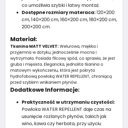
co umożliwia szybki i łatwy montaż.
Dostępne rozmiary materaca:
120×200
cm, 140×200 cm, 160×200 cm, 180×200 cm,
200×200 cm.
Materiał:
Tkanina MATT VELVET:
 Welurowa, miękka i 
przyjemna w dotyku, jednocześnie mocna i 
wytrzymała. Posiada filcowy spód, co sprawia, że jest 
gruba i mięsista. Elegancka, jednolita tkanina o 
matowym wykończeniu, która jest pokryta 
hydrofobową powłoką WATER REPELLENT, chroniącą 
przed szybkim wnikaniem płynów.
Dodatkowe Informacje:
Praktyczność w utrzymaniu czystości:
Powłoka WATER REPELLENT daje czas na
usunięcie rozlanych płynów, takich jak
wino, kawa czy herbata, przy użyciu