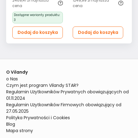
2469,41 zł
najniższa
1249,99 zł
najniższa
12
do sypialni kremowy
cena
cena
ce
Dostępne warianty produktu:
3
Dodaj do koszyka
Dodaj do koszyka
O Vilandy
o Nas
Czym jest program Vilandy STAR?
Regulamin Użytkowników Prywatnych obowiązujących od 
01.11.2024
Regulamin Użytkowników Firmowych obowiązujący od 
27.05.2025
Polityka Prywatności i Cookies
Blog
Mapa strony