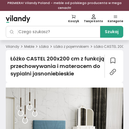
PREMIERA! Vilandy Poland - meble od polskiego producenta w mega
cenach!
Koszyk
Twoje Konto
Kategorie
Szukaj
>
>
>
>
Vilandy
Meble
Łóżka
Łóżko z pojemnikiem
Łóżko CASTEL 200x2
Łóżko CASTEL 200x200 cm z funkcją
przechowywania i materacem do
sypialni jasnoniebieskie