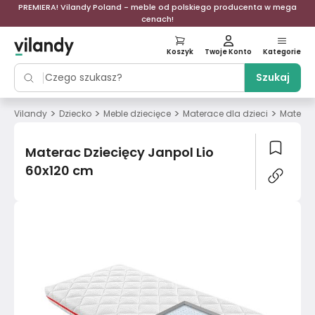
PREMIERA! Vilandy Poland - meble od polskiego producenta w mega
cenach!
Koszyk
Twoje Konto
Kategorie
Szukaj
>
>
>
>
Vilandy
Dziecko
Meble dziecięce
Materace dla dzieci
Materac
Materac Dziecięcy Janpol Lio
60x120 cm