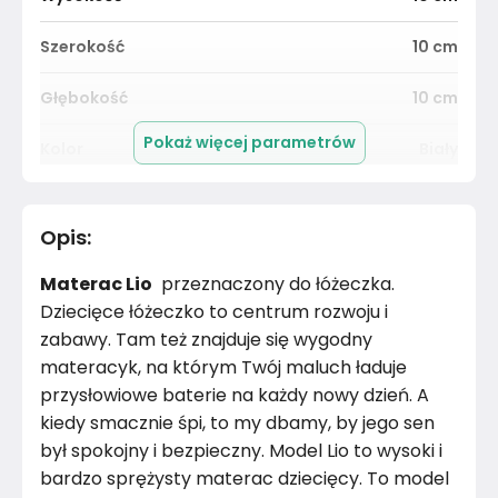
Szerokość
10
cm
Głębokość
10
cm
Pokaż więcej parametrów
Kolor
Biały
Pomieszczenie
Salon
Opis
:
Konstrukcja materaca
Piankowy, lateksowy
Materac Lio
przeznaczony do łóżeczka.
Materiał pokrowca
Dzianina
Dziecięce łóżeczko to centrum rozwoju i
zabawy. Tam też znajduje się wygodny
Kolor
Biele kremy
materacyk, na którym Twój maluch ładuje
przysłowiowe baterie na każdy nowy dzień. A
Marka
Janpol
kiedy smacznie śpi, to my dbamy, by jego sen
był spokojny i bezpieczny. Model Lio to wysoki i
Montaż
Złożony
bardzo sprężysty materac dziecięcy. To model