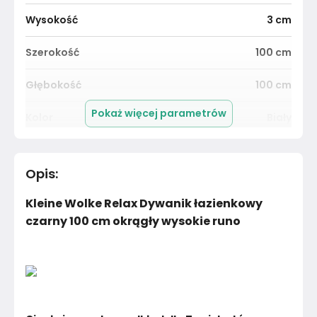
Wysokość
3
cm
Szerokość
100
cm
Głębokość
100
cm
Pokaż więcej parametrów
Kolor
Biały
Pomieszczenie
Salon
Opis
:
Materiał
Unknown
Kleine Wolke Relax Dywanik łazienkowy
Kolor
Biele kremy
czarny 100 cm okrągły wysokie runo
Marka
Kleine Wolke
Montaż
Złożony