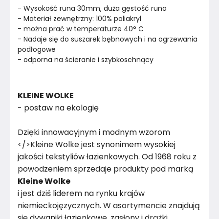
- Wysokość runa 30mm, duża gęstość runa
- Materiał zewnętrzny: 100% poliakryl
- można prać w temperaturze 40° C
- Nadaje się do suszarek bębnowych i na ogrzewania 
podłogowe
- odporna na ścieranie i szybkoschnący
KLEINE WOLKE
- postaw na ekologię
Dzięki innowacyjnym i modnym wzorom
</>Kleine Wolke jest synonimem wysokiej
jakości tekstyliów łazienkowych. Od 1968 roku z
powodzeniem sprzedaje produkty pod marką
Kleine Wolke
i jest dziś liderem na rynku krajów
niemieckojęzycznych. W asortymencie znajdują
się dywaniki łazienkowe, zasłony i drążki