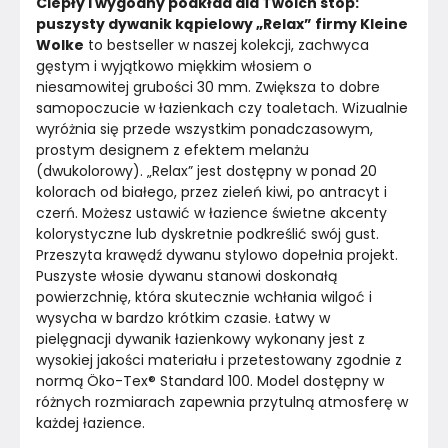
Ciepły i wygodny podkład dla Twoich stóp: 
puszysty dywanik kąpielowy „Relax” firmy Kleine 
Wolke
 to bestseller w naszej kolekcji, zachwyca 
gęstym i wyjątkowo miękkim włosiem o 
niesamowitej grubości 30 mm. Zwiększa to dobre 
samopoczucie w łazienkach czy toaletach. Wizualnie 
wyróżnia się przede wszystkim ponadczasowym, 
prostym designem z efektem melanżu 
(dwukolorowy). „Relax” jest dostępny w ponad 20 
kolorach od białego, przez zieleń kiwi, po antracyt i 
czerń. Możesz ustawić w łazience świetne akcenty 
kolorystyczne lub dyskretnie podkreślić swój gust. 
Przeszyta krawędź dywanu stylowo dopełnia projekt. 
Puszyste włosie dywanu stanowi doskonałą 
powierzchnię, która skutecznie wchłania wilgoć i 
wysycha w bardzo krótkim czasie. Łatwy w 
pielęgnacji dywanik łazienkowy wykonany jest z 
wysokiej jakości materiału i przetestowany zgodnie z 
normą Öko-Tex® Standard 100. Model dostępny w 
różnych rozmiarach zapewnia przytulną atmosferę w 
każdej łazience.