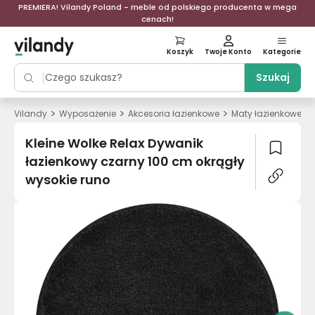
PREMIERA! Vilandy Poland - meble od polskiego producenta w mega
cenach!
Koszyk
Twoje Konto
Kategorie
Szukaj
>
>
>
>
Vilandy
Wyposażenie
Akcesoria łazienkowe
Maty łazienkowe
Kleine Wolke Relax Dywanik
łazienkowy czarny 100 cm okrągły
wysokie runo