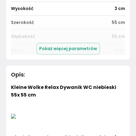
Wysokość
3
cm
Szerokość
55
cm
Głębokość
55
cm
Pokaż więcej parametrów
Kolor
Biały
Pomieszczenie
Salon
Opis
:
Materiał
Unknown
Kleine Wolke Relax Dywanik WC niebieski
Kolor
Biele kremy
55x 55 cm
Marka
Kleine Wolke
Montaż
Złożony