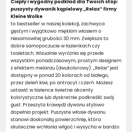
Ciepły i wygodny podkład dla Twoich stóp:
puszysty dywanik kąpielowy „Relax” firmy
Kleine Wolke
to bestseller w naszej kolekcji, zachwyca
gęstym i wyjątkowo miękkim włosiem o
niesamowitej grubości 30 mm. Zwiększa to
dobre samopoczucie w łazienkach czy
toaletach. Wizualnie wyróżnia się przede
wszystkim ponadczasowym, prostym designem
z efektem melanżu (dwukolorowy). „Relax” jest
dostępny w ponad 20 kolorach od białego,
przez zieleń kiwi, po antracyt i czerń. Możesz
ustawić w łazience świetne akcenty
kolorystyczne lub dyskretnie podkreślić swój
gust. Przeszyta krawędź dywanu stylowo
dopełnia projekt. Puszyste włosie dywanu
stanowi doskonałą powierzchnię, która
skutecznie wchłania wilgoć i wysycha w bardzo