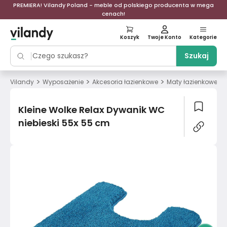
PREMIERA! Vilandy Poland - meble od polskiego producenta w mega
cenach!
Koszyk
Twoje Konto
Kategorie
Szukaj
>
>
>
>
Vilandy
Wyposażenie
Akcesoria łazienkowe
Maty łazienkowe
Kleine Wolke Relax Dywanik WC
niebieski 55x 55 cm