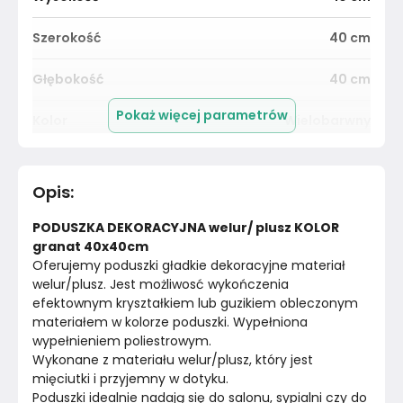
Szerokość
40
cm
Głębokość
40
cm
Pokaż więcej parametrów
Kolor
Wielobarwny
Pomieszczenie
Sypialnia
Opis
:
Materiał
Tkanina
PODUSZKA DEKORACYJNA welur/ plusz KOLOR 
Kolor
Wielobarwne
granat 40x40cm
Oferujemy poduszki gładkie dekoracyjne materiał 
welur/plusz. Jest możliwosć wykończenia 
Marka
Inna|Szczerbuś
efektownym kryształkiem lub guzikiem obleczonym 
materiałem w kolorze poduszki. Wypełniona 
Montaż
Złożony
wypełnieniem poliestrowym.
Wykonane z materiału welur/plusz, który jest 
mięciutki i przyjemny w dotyku.
Poduszki idealnie nadają się do salonu, sypialni czy do 