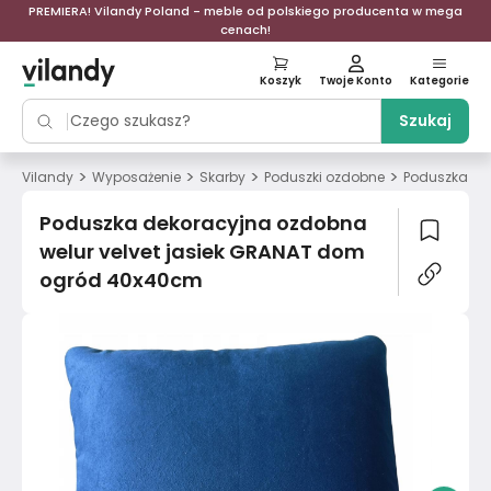
PREMIERA! Vilandy Poland - meble od polskiego producenta w mega
cenach!
Koszyk
Twoje Konto
Kategorie
Szukaj
>
>
>
>
Vilandy
Wyposażenie
Skarby
Poduszki ozdobne
Poduszka de
Poduszka dekoracyjna ozdobna
welur velvet jasiek GRANAT dom
ogród 40x40cm