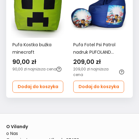
Pufa Kostka buźka
Pufa Fotel Psi Patrol
minecraft
nadruk PUFOLAND
niebieski
90,00 zł
209,00 zł
90,00 zł
najniższa cena
209,00 zł
najniższa
cena
Dodaj do koszyka
Dodaj do koszyka
O Vilandy
o Nas