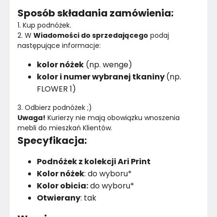
Sposób składania zamówienia:
1. Kup podnóżek.
2. W 
Wiadomości do sprzedającego
 podaj 
następujące informacje:
kolor nóżek
(np. wenge)
kolor i numer wybranej tkaniny
(np.
FLOWER 1)
3. Odbierz podnóżek ;)
Uwaga!
 Kurierzy nie mają obowiązku wnoszenia 
mebli do mieszkań Klientów.
Specyfikacja:
Podnóżek z kolekcji Ari Print
Kolor nóżek
: do wyboru*
Kolor obicia:
do wyboru*
Otwierany
: tak