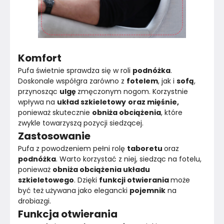
Komfort
Pufa świetnie sprawdza się w roli 
podnóżka
. 
Doskonale współgra zarówno z 
fotelem
, jak i 
sofą
, 
przynosząc 
ulgę 
zmęczonym nogom. Korzystnie 
wpływa na 
układ szkieletowy
oraz mięśnie,
ponieważ skutecznie 
obniża obciążenia
, które 
zwykle towarzyszą pozycji siedzącej.
Zastosowanie
Pufa z powodzeniem pełni rolę 
taboretu 
oraz 
podnóżka
. Warto korzystać z niej, siedząc na fotelu, 
ponieważ 
obniża obciążenia układu 
szkieletowego
. Dzięki 
funkcji otwierania 
może 
być też używana jako elegancki 
pojemnik
 na 
drobiazgi.
Funkcja otwierania