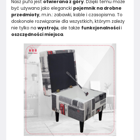
Nasz pufa jest 
otwierana z góry
. Dzięki temu może 
być używana jako elegancki 
pojemnik na drobne 
przedmioty
, m.in.: zabawki, kable i czasopisma. To 
doskonałe rozwiązanie dla wszystkich, którym zależy 
nie tylko na 
wystroju
, ale także 
funkcjonalności 
i 
oszczędności miejsca
.