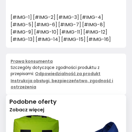
[#IMG-1] [#IMG-2] [#IMG-3] [#IMG-4]
[#IMG-5] [#IMG-6] [#IMG-7] [#IMG-8]
[#IMG-9] [#IMG-10] [#IMG-11] [#IMG-12]
[#IMG-13] [#IMG-14] [#IMG-15] [#IMG-16]
Prawa konsumenta
Szczegóły dotyczące zgodności produktu z
przepisami:
Odpowiedzialność za produkt
Instrukcja obsługi, bezpieczeństwo, zgodność i
ostrzeżenia
Podobne oferty
Zobacz więcej