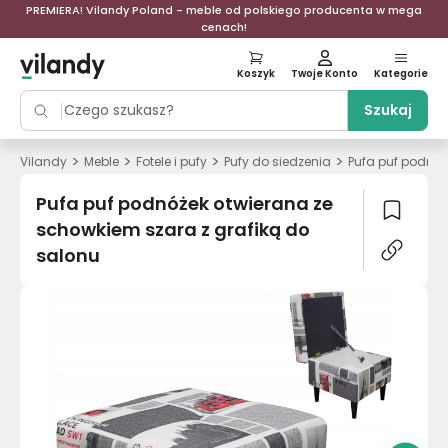
PREMIERA! Vilandy Poland - meble od polskiego producenta w mega
cenach!
Koszyk
Twoje Konto
Kategorie
Szukaj
>
>
>
>
Vilandy
Meble
Fotele i pufy
Pufy do siedzenia
Pufa puf podnóż
Pufa puf podnóżek otwierana ze
schowkiem szara z grafiką do
salonu