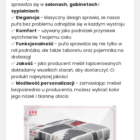
sprawdza się w 
salonach
, 
gabinetach 
i 
sypialniach
.
✅
 Elegancja 
– klasyczny design sprawia, że nasza 
pufa bez problemu odnajdzie się w każdym wystroju
✅
 Komfort 
– używany jako podnóżek przyniesie 
wytchnienie Twojemu ciału
✅
 Funkcjonalność 
– pufa sprawdza się nie tylko w 
roli podnóżka, ale także taboretu oraz pojemnika na 
drobiazgi
✅
 Jakość 
– jako producent mebli tapicerowanych 
dokładamy wszelkich starań, aby dostarczyć Ci 
produkt najwyższej jakości
✅
 Możliwość personalizacji 
– zamawiając mebel 
bezpośrednio u producenta, możesz wybrać kolor 
jego nóżek i tkaninę obicia