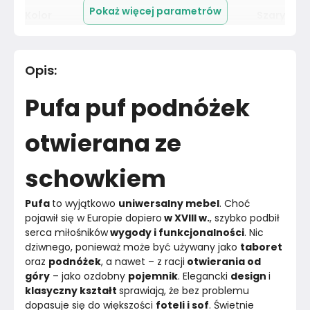
Pokaż więcej parametrów
Kolor
Szary
Pomieszczenie
Salon
Opis
:
Kolor tkaniny
Szary
Pufa puf podnóżek
Materiał
Tkanina
otwierana ze
Kolor
Szarości
schowkiem
Kolor nóżek
Czarny
Pufa 
to wyjątkowo 
uniwersalny mebel
. Choć 
Marka
Family Meble
pojawił się w Europie dopiero
 w XVIII w.
, szybko podbił 
serca miłośników
 wygody i funkcjonalności
. Nic 
Montaż
Złożony
dziwnego, ponieważ może być używany jako 
taboret 
oraz 
podnóżek
, a nawet – z racji
 otwierania od 
Rok produkcji
2024
góry
 – jako ozdobny 
pojemnik
. Elegancki 
design 
i 
klasyczny kształt 
sprawiają, że bez problemu 
dopasuje się do większości 
foteli i sof
. Świetnie 