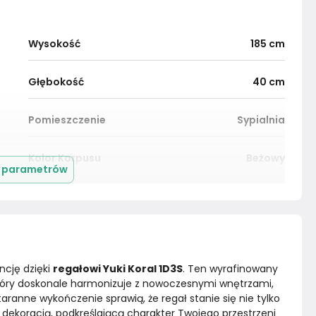
Wysokość
185
cm
Głębokość
40
cm
Pomieszczenie
Sypialnia
Kolor Korpusu
Beżowy
j parametrów
Wykończenie półek
Płyta meblowa
Wykończenie blatu
Płyta meblowa
cję dzięki 
regałowi Yuki Koral 1D3S
. Ten wyrafinowany 
Liczba wnęk otwartych
Nie dotyczy
tóry doskonale harmonizuje z nowoczesnymi wnętrzami, 
taranne wykończenie sprawią, że regał stanie się nie tylko 
Konstrukcja korpusu
Płyta meblowa
ekoracją, podkreślającą charakter Twojego przestrzeni 