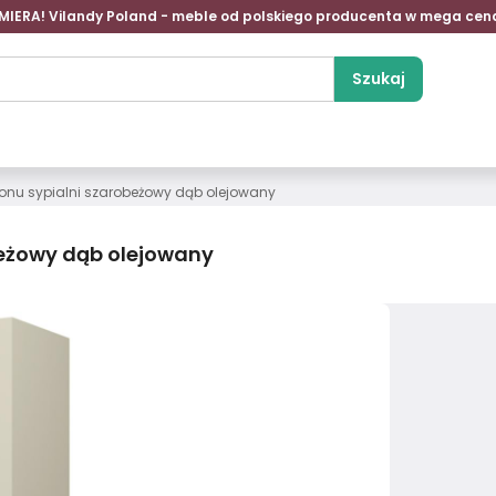
MIERA! Vilandy Poland - meble od polskiego producenta w mega cen
Szukaj
lonu sypialni szarobeżowy dąb olejowany
beżowy dąb olejowany