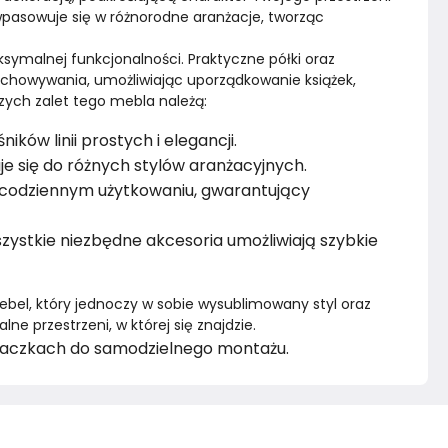
wpasowuje się w różnorodne aranżacje, tworząc 
Marka
Tartak Meble
symalnej funkcjonalności. Praktyczne półki oraz 
echowywania, umożliwiając uporządkowanie książek, 
Rok produkcji
2024
ych zalet tego mebla należą:
ików linii prostych i elegancji.
je się do różnych stylów aranżacyjnych.
 codziennym użytkowaniu, gwarantujący
zystkie niezbędne akcesoria umożliwiają szybkie
ebel, który jednoczy w sobie wysublimowany styl oraz 
e przestrzeni, w której się znajdzie.
 paczkach do samodzielnego montażu.