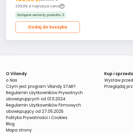
MARTUSIA40
209,99 zł
najniższa cena
Dostępne warianty produktu:
3
Dodaj do koszyka
O Vilandy
Kup i sprzeda
o Nas
Wystaw przed
Czym jest program Vilandy STAR?
Przeglądaj pr
Regulamin Użytkowników Prywatnych 
obowiązujących od 01.11.2024
Regulamin Użytkowników Firmowych 
obowiązujący od 27.05.2025
Polityka Prywatności i Cookies
Blog
Mapa strony