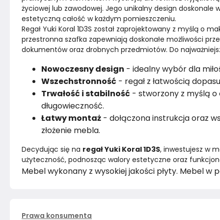
życiowej lub zawodowej. Jego unikalny design doskonale 
estetyczną całość w każdym pomieszczeniu.
Kolor
Beże
Regał Yuki Koral 1D3S został zaprojektowany z myślą o mak
przestronna szafka zapewniają doskonałe możliwości prz
Montaż
Rozłożony
dokumentów oraz drobnych przedmiotów. Do najważniejsz
Nowoczesny design
- idealny wybór dla miłośn
Wszechstronność
- regał z łatwością dopasu
Trwałość i stabilność
- stworzony z myślą o
długowieczność.
Łatwy montaż
- dołączona instrukcja oraz ws
złożenie mebla.
Decydując się na 
regał Yuki Koral 1D3S
, inwestujesz w m
użyteczność, podnosząc walory estetyczne oraz funkcjonaln
Mebel wykonany z wysokiej jakości płyty. Mebel w
Prawa konsumenta