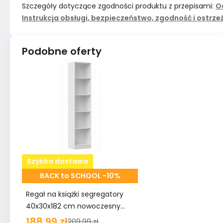
Szczegóły dotyczące zgodności produktu z przepisami:
O
Instrukcja obsługi, bezpieczeństwo, zgodność i ostrze
Podobne oferty
Szybka dostawa
BACK to SCHOOL -10%
Regał na książki segregatory
40x30x182 cm nowoczesny
biały do biura salonu
188,99 zł
209,99 zł