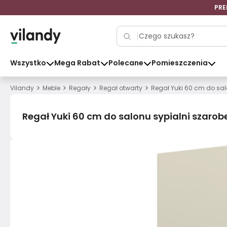
PRE
Wszystko
Mega Rabat
Polecane
Pomieszczenia
>
>
>
>
Vilandy
Meble
Regały
Regał otwarty
Regał Yuki 60 cm do sa
Regał Yuki 60 cm do salonu sypialni szaro