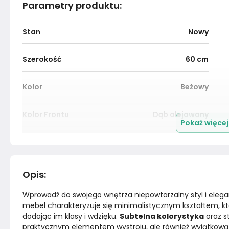
Parametry produktu
:
Stan
Nowy
Szerokość
60
cm
Kolor
Beżowy
Kolor Frontu
Dąb olejowany
Pokaż więce
Nogi / Stopki
Nie dotyczy
Konstrukcja półki
Płyta meblowa
Opis
:
Wprowadź do swojego wnętrza niepowtarzalny styl i elegan
Wykończenie korpusu
Płyta meblowa
mebel charakteryzuje się minimalistycznym kształtem, k
dodając im klasy i wdzięku. 
Subtelna kolorystyka
 oraz s
Konstrukcja blatu
Płyta meblowa
praktycznym elementem wystroju, ale również wyjątkową d