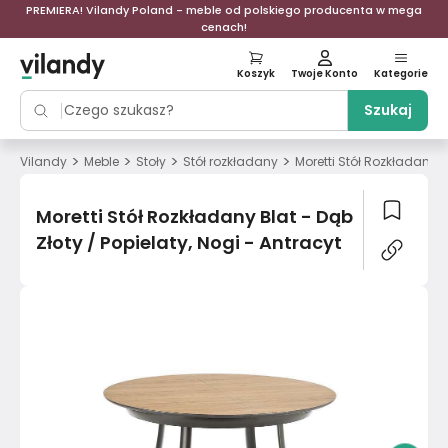
PREMIERA! Vilandy Poland - meble od polskiego producenta w mega
cenach!
Koszyk
Twoje Konto
Kategorie
Szukaj
>
>
>
>
Vilandy
Meble
Stoły
Stół rozkładany
Moretti Stół Rozkładany Bl
Moretti Stół Rozkładany Blat - Dąb
Złoty / Popielaty, Nogi - Antracyt