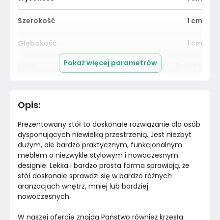
Szerokość
1
cm
Głębokość
1
cm
Pokaż więcej parametrów
Kolor
Beżowy
Pomieszczenie
Salon
Opis
:
Materiał
Unknown
Prezentowany stół to doskonałe rozwiązanie dla osób 
Kolor
Beże
dysponujących niewielką przestrzenią. Jest niezbyt 
dużym, ale bardzo praktycznym, funkcjonalnym 
meblem o niezwykle stylowym i nowoczesnym 
Kolor nóżek
Bez nóżek
designie. Lekka i bardzo prosta forma sprawiają, że 
stół doskonale sprawdzi się w bardzo różnych 
Marka
Halmar
aranżacjach wnętrz, mniej lub bardziej 
nowoczesnych.
Montaż
Nieznany
W naszej ofercie znajdą Państwo również krzesła 