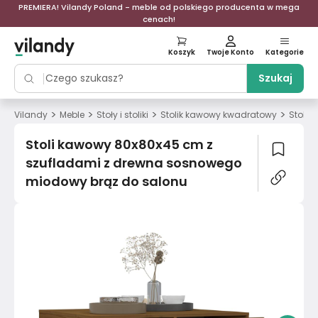
PREMIERA! Vilandy Poland - meble od polskiego producenta w mega
cenach!
Koszyk
Twoje Konto
Kategorie
Szukaj
>
>
>
>
Vilandy
Meble
Stoły i stoliki
Stolik kawowy kwadratowy
Stoli 
Stoli kawowy 80x80x45 cm z
szufladami z drewna sosnowego
miodowy brąz do salonu