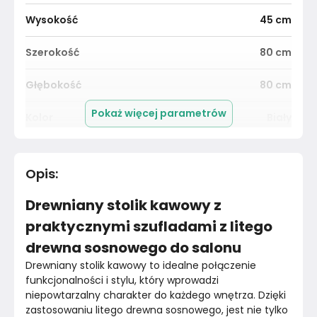
Wysokość
45
cm
Szerokość
80
cm
Głębokość
80
cm
Pokaż więcej parametrów
Kolor
Biały
Pomieszczenie
Salon
Opis
:
Kolor blatu
Miodowy
Drewniany stolik kawowy z
Materiał
Unknown
praktycznymi szufladami z litego
drewna sosnowego do salonu
Kolor nóżek
Bez nóżek
Drewniany stolik kawowy to idealne połączenie 
Marka
funkcjonalności i stylu, który wprowadzi 
VidaXL
niepowtarzalny charakter do każdego wnętrza. Dzięki 
zastosowaniu litego drewna sosnowego, jest nie tylko 
Montaż
Złożony