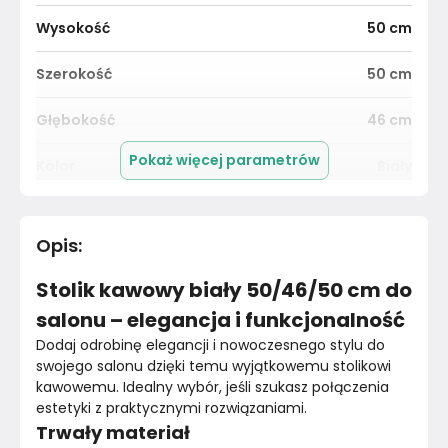
Wysokość
50
cm
Szerokość
50
cm
Głębokość
46
cm
Pokaż więcej parametrów
Kolor
Biały
Pomieszczenie
Salon
Opis
:
Kolor blatu
Biały
Stolik kawowy biały 50/46/50 cm do
Materiał
Unknown
salonu – elegancja i funkcjonalność
Dodaj odrobinę elegancji i nowoczesnego stylu do 
Kolor nóżek
Szary
swojego salonu dzięki temu wyjątkowemu stolikowi 
kawowemu. Idealny wybór, jeśli szukasz połączenia 
Marka
VidaXL
estetyki z praktycznymi rozwiązaniami.
Trwały materiał
Montaż
Złożony