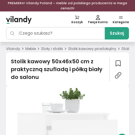
PREMIERA! Vilandy Poland - meble od polskiego producenta w mega
cenach!
Koszyk
Twoje Konto
Kategorie
Szukaj
>
>
>
>
Vilandy
Meble
Stoły i stoliki
Stolik kawowy prostokątny
Stolik 
Stolik kawowy 50x46x50 cm z
praktyczną szufladą i półką biały
do salonu