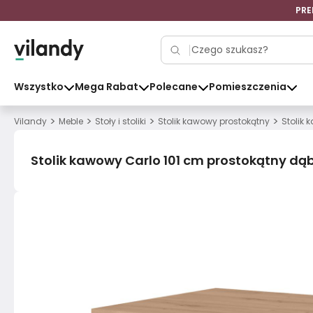
PRE
Wszystko
Mega Rabat
Polecane
Pomieszczenia
>
>
>
>
Vilandy
Meble
Stoły i stoliki
Stolik kawowy prostokątny
Stolik 
Stolik kawowy Carlo 101 cm prostokątny dą