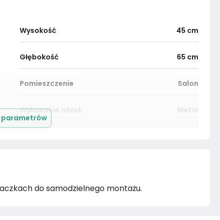
Wysokość
45
cm
Głębokość
65
cm
Pomieszczenie
Salon
Wykonanie nóżek
Metal
j parametrów
Wykonanie blatu
Płyta meblowa
Kolor
Brązy
 paczkach do samodzielnego montażu.
Marka
Tartak Meble
Rok produkcji
2024