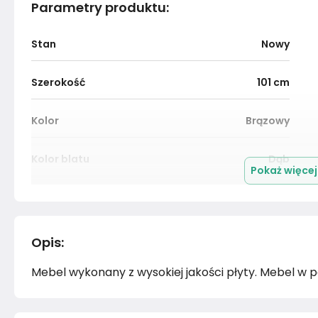
Parametry produktu
:
Stan
Nowy
Szerokość
101
cm
Kolor
Brązowy
Kolor blatu
Dąb
Pokaż więce
Wykończenie blatu
Płyta meblowa
Materiał
Płyta meblowa
Opis
:
Mebel wykonany z wysokiej jakości płyty. Mebel w
Kolor nóżek
Czarny
Montaż
Rozłożony