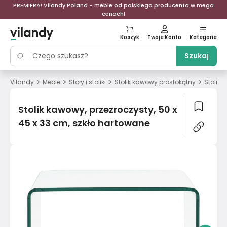
PREMIERA! Vilandy Poland - meble od polskiego producenta w mega
cenach!
Koszyk
Twoje Konto
Kategorie
Szukaj
>
>
>
>
Vilandy
Meble
Stoły i stoliki
Stolik kawowy prostokątny
Stolik 
Stolik kawowy, przezroczysty, 50 x
45 x 33 cm, szkło hartowane