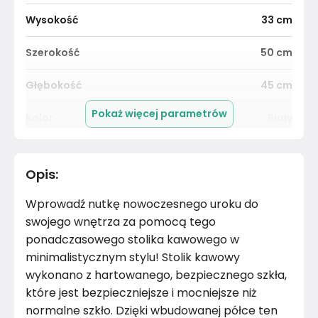
Wysokość
33
cm
Szerokość
50
cm
Głębokość
45
cm
Pokaż więcej parametrów
Kolor
Biały
Pomieszczenie
Salon
Opis
:
Materiał
Unknown
Wprowadź nutkę nowoczesnego uroku do
Marka
VidaXL
swojego wnętrza za pomocą tego
ponadczasowego stolika kawowego w
Montaż
Złożony
minimalistycznym stylu! Stolik kawowy
wykonano z hartowanego, bezpiecznego szkła,
które jest bezpieczniejsze i mocniejsze niż
normalne szkło. Dzięki wbudowanej półce ten