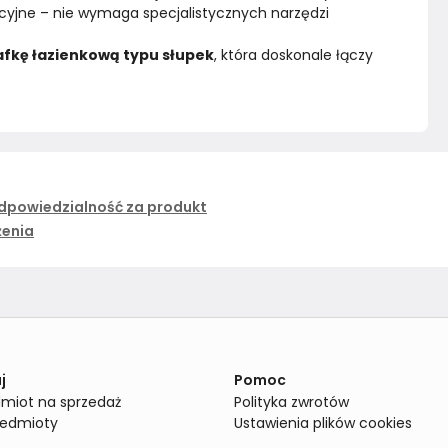
tuicyjne – nie wymaga specjalistycznych narzędzi
afkę łazienkową typu słupek
, która doskonale łączy 
dpowiedzialność za produkt
żenia
j
Pomoc
miot na sprzedaż
Polityka zwrotów
zedmioty
Ustawienia plików cookies