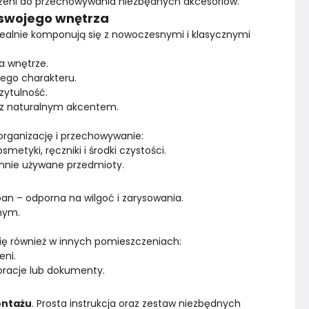
rzeni do przechowywania niezbędnych akcesoriów.
 swojego wnętrza
Konstrukcja półki
Płyta laminowana
idealnie komponują się z nowoczesnymi i klasycznymi 
a wnętrze.
Konstrukcja korpusu
Płyta laminowana
nego charakteru.
zytulność.
Marka
Furimi
m z naturalnym akcentem.
 organizację i przechowywanie:
smetyki, ręczniki i środki czystości.
ennie używane przedmioty.
n – odporna na wilgoć i zarysowania.
nym.
 się również w innych pomieszczeniach:
eni.
koracje lub dokumenty.
ontażu
. Prosta instrukcja oraz zestaw niezbędnych 