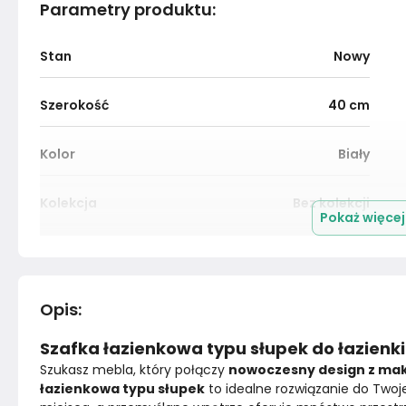
Parametry produktu
:
Stan
Nowy
Szerokość
40
cm
Kolor
Biały
Kolekcja
Bez kolekcji
Pokaż więce
Kolor Korpusu
Biały
Rodzaj drzwi
Uchylne
Opis
:
Szafka łazienkowa typu słupek do łazienki
Wykończenie frontów
Płyta laminowana
Szukasz mebla, który połączy 
nowoczesny design z ma
łazienkowa typu słupek
 to idealne rozwiązanie do Twoj
Uchwyty
Nie dotyczy