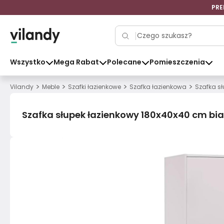
PRE
Wszystko
Mega Rabat
Polecane
Pomieszczenia
>
>
>
>
Vilandy
Meble
Szafki łazienkowe
Szafka łazienkowa
Szafka s
Szafka słupek łazienkowy 180x40x40 cm bia