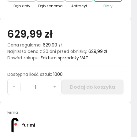
Dąb złoty
Dąb sonoma
Antracyt
Biały
629,99 zł
Cena regularna
:
629,99 zł
Najniższa cena z 30 dni przed obniżką
:
629,99 zł
Dowód zakupu
:
Faktura sprzedaży VAT
Dostępna ilość sztuk
:
1000
-
+
Dodaj do koszyka
Firma
furimi