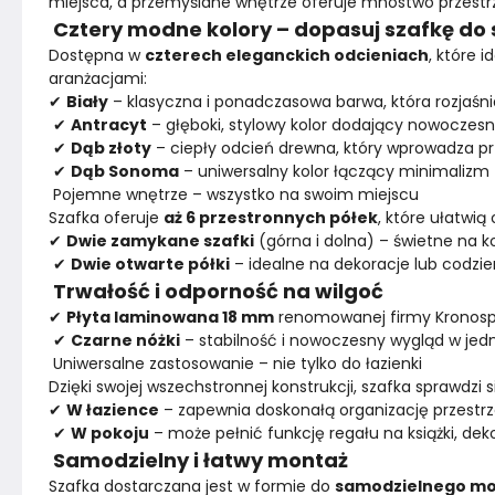
miejsca, a przemyślane wnętrze oferuje mnóstwo przest
Cztery modne kolory – dopasuj szafkę do
Wykończenie półek
Płyta laminowana
Dostępna w 
czterech eleganckich odcieniach
, które 
aranżacjami:
✔ 
Biały
 – klasyczna i ponadczasowa barwa, która rozjaśni
Wykończenie korpusu
Płyta laminowana
 ✔ 
Antracyt
 – głęboki, stylowy kolor dodający nowoczes
 ✔ 
Dąb złoty
 – ciepły odcień drewna, który wprowadza pr
Kolor
Biele kremy
 ✔ 
Dąb Sonoma
 – uniwersalny kolor łączący minimaliz
 Pojemne wnętrze – wszystko na swoim miejscu
Szafka oferuje 
aż 6 przestronnych półek
, które ułatwią
Montaż
Nieznany
✔ 
Dwie zamykane szafki
 (górna i dolna) – świetne na ko
 ✔ 
Dwie otwarte półki
 – idealne na dekoracje lub codzi
Trwałość i odporność na wilgoć
✔ 
Płyta laminowana 18 mm
 renomowanej firmy Kronospa
 ✔ 
Czarne nóżki
 – stabilność i nowoczesny wygląd w jed
 Uniwersalne zastosowanie – nie tylko do łazienki
Dzięki swojej wszechstronnej konstrukcji, szafka sprawdzi
✔ 
W łazience
 – zapewnia doskonałą organizację przestrz
 ✔ 
W pokoju
 – może pełnić funkcję regału na książki, de
Samodzielny i łatwy montaż
Szafka dostarczana jest w formie do 
samodzielnego m