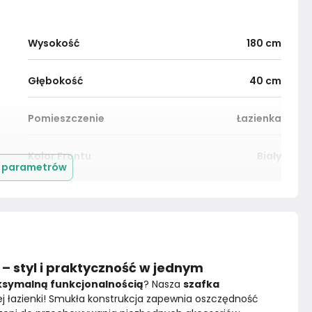
Wysokość
180
cm
Głębokość
40
cm
Pomieszczenie
Łazienka
Kolor Frontu
Biały
j parametrów
Liczba drzwi
2
Dopuszczalne obciążenie półki
10
kg
 – styl i praktyczność w jednym
Liczba wnęk zamykanych
4
ksymalną funkcjonalnością
? Nasza 
szafka 
ej łazienki! Smukła konstrukcja zapewnia oszczędność 
Konstrukcja frontów
Płyta laminowana