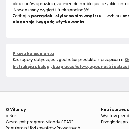
akcesoriów sprawiają, że złożenie mebla jest szybkie i in
 Nowoczesny wygląd i funkcjonalność!
Zadbaj o 
porządek i styl w swoim wnętrzu
 – wybierz 
sz
elegancję i wygodę użytkowania
. 
Prawa konsumenta
Szczegóły dotyczące zgodności produktu z przepisami:
O
Instrukcja obsługi, bezpieczeństwo, zgodność i ostrze
O Vilandy
Kup i sprzeda
o Nas
Wystaw przed
Czym jest program Vilandy STAR?
Przeglądaj pr
Regulamin Użytkowników Prywatnych 