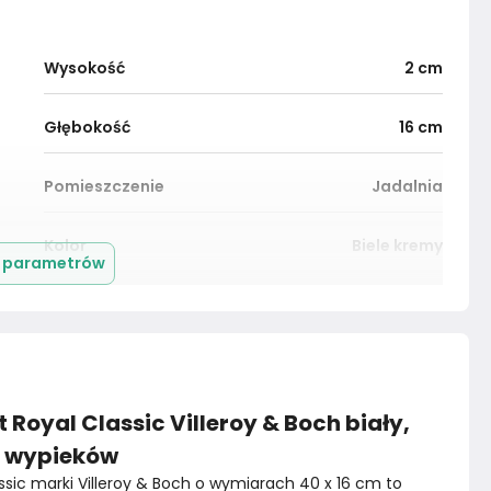
Wysokość
2
cm
Głębokość
16
cm
Pomieszczenie
Jadalnia
Kolor
Biele kremy
j parametrów
Montaż
Nieznany
 Royal Classic Villeroy & Boch biały,
h wypieków
assic marki Villeroy & Boch o wymiarach 40 x 16 cm to 