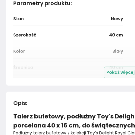
Parametry produktu
:
Stan
Nowy
Szerokość
40
cm
Kolor
Biały
Średnica
40
cm
Pokaż więce
Marka
Bazylia
Opis
:
Talerz bufetowy, podłużny Toy's Delight
porcelana 40 x 16 cm, do świątecznyc
Podłużny talerz bufetowy z kolekcji Toy's Delight Royal Cl