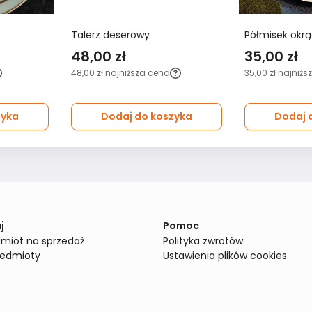
Talerz deserowy
Półmisek okrą
48,00 zł
35,00 zł
48,00 zł
najniższa cena
35,00 zł
najniżs
zyka
Dodaj do koszyka
Dodaj 
j
Pomoc
miot na sprzedaż
Polityka zwrotów
zedmioty
Ustawienia plików cookies