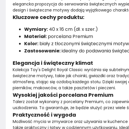
elegancka propozycja do serwowania świątecznych wypiekó
design i świąteczne motywy dodają wyjątkowego charak
Kluczowe cechy produktu:
Wymiary:
40 x 16 cm (dł. x szer.)
Materiał:
porcelana Premium
Kolor:
biały z tłoczonymi świątecznymi moty
Zastosowanie:
idealny do podawania świątec
Elegancja i świąteczny klimat
Kolekcja Toy's Delight Royal Classic wyróżnia się subtelny
świąteczne motywy, takie jak choinki, gwiazdki oraz trady
atmosferę, stając się ozdobą każdego stołu. Dzięki swojej
pierników, makowców, a także pasztetów i pieczeni.
Wysokiej jakości porcelana Premium
Talerz został wykonany z porcelany Premium, co zapewni
uszkodzenia. To gwarantuje, że będzie służyć przez wiele 
Praktyczność i wygoda
Możliwość mycia w zmywarce oraz używania w kuchence mikr
także praktyczny i łatwy w codziennym użytkowaniu. Ideal