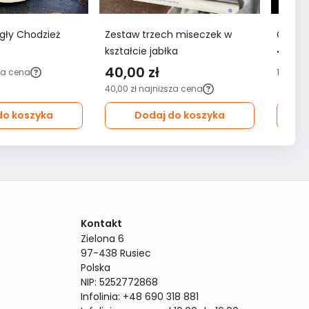
gły Chodzież
Zestaw trzech miseczek w
Głębok
kształcie jabłka
15,00
40,00 zł
za cena
15,00 zł
40,00 zł
najniższa cena
do koszyka
Dodaj do koszyka
Kontakt
Zielona 6

97-438 Rusiec

Polska

NIP: 5252772868

Infolinia: +48 690 318 881
