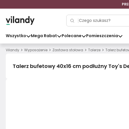
PRE
Wszystko
Mega Rabat
Polecane
Pomieszczenia
>
>
>
>
Vilandy
Wyposażenie
Zastawa stołowa
Talerze
Talerz bufeto
Talerz bufetowy 40x16 cm podłużny Toy's Del