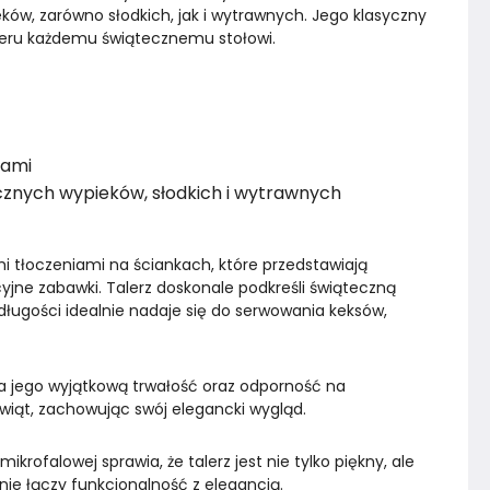
w, zarówno słodkich, jak i wytrawnych. Jego klasyczny 
teru każdemu świątecznemu stołowi.
wami
znych wypieków, słodkich i wytrawnych
mi tłoczeniami na ściankach, które przedstawiają 
cyjne zabawki. Talerz doskonale podkreśli świąteczną 
 długości idealnie nadaje się do serwowania keksów, 
a jego wyjątkową trwałość oraz odporność na 
świąt, zachowując swój elegancki wygląd.
ofalowej sprawia, że talerz jest nie tylko piękny, ale 
nie łączy funkcjonalność z elegancją.