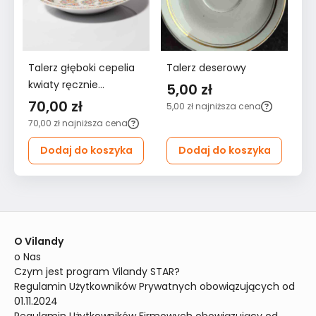
Talerz głęboki cepelia
Talerz deserowy
Ta
kwiaty ręcznie
5,00 zł
4
malowane
70,00 zł
5,00 zł
najniższa cena
48
70,00 zł
najniższa cena
Dodaj do koszyka
Dodaj do koszyka
O Vilandy
o Nas
Czym jest program Vilandy STAR?
Regulamin Użytkowników Prywatnych obowiązujących od 
01.11.2024