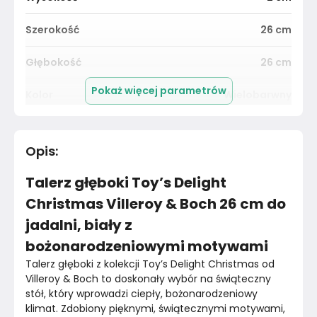
Szerokość
26
cm
Głębokość
26
cm
Pokaż więcej parametrów
Kolor
Wielobarwny
Pomieszczenie
Jadalnia
Opis
:
Średnica
26
cm
Talerz głęboki Toy’s Delight
Kolor
Wielobarwne
Christmas Villeroy & Boch 26 cm do
jadalni, biały z
Marka
Bazylia
bożonarodzeniowymi motywami
Montaż
Nieznany
Talerz głęboki z kolekcji Toy’s Delight Christmas od 
Villeroy & Boch to doskonały wybór na świąteczny 
stół, który wprowadzi ciepły, bożonarodzeniowy 
klimat. Zdobiony pięknymi, świątecznymi motywami, 