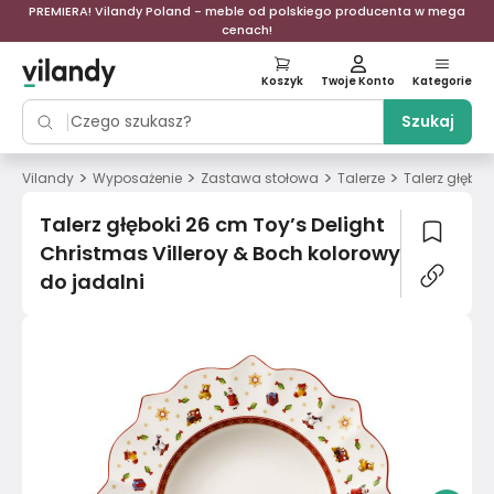
PREMIERA! Vilandy Poland - meble od polskiego producenta w mega
cenach!
Koszyk
Twoje Konto
Kategorie
Szukaj
>
>
>
>
Vilandy
Wyposażenie
Zastawa stołowa
Talerze
Talerz głębok
Talerz głęboki 26 cm Toy’s Delight
Christmas Villeroy & Boch kolorowy
do jadalni