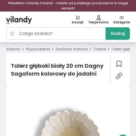
PREMIERA! Vilandy Poland - meble od polskiego producenta w mega
cenach!
Koszyk
Twoje Konto
Kategorie
Szukaj
>
>
>
>
Vilandy
Wyposażenie
Zastawa stołowa
Talerze
Talerz głębo
Talerz głęboki biały 20 cm Dagny
Sagaform kolorowy do jadalni