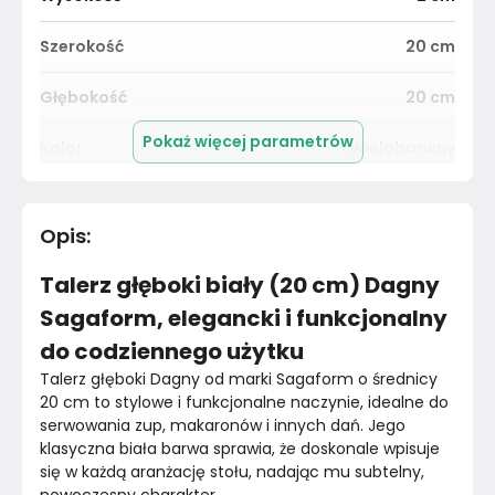
Szerokość
20
cm
Głębokość
20
cm
Pokaż więcej parametrów
Kolor
Wielobarwny
Pomieszczenie
Jadalnia
Opis
:
Średnica
20
cm
Talerz głęboki biały (20 cm) Dagny
Kolor
Wielobarwne
Sagaform, elegancki i funkcjonalny
do codziennego użytku
Marka
Bazylia
Talerz głęboki Dagny od marki Sagaform o średnicy 
Montaż
20 cm to stylowe i funkcjonalne naczynie, idealne do 
Nieznany
serwowania zup, makaronów i innych dań. Jego 
klasyczna biała barwa sprawia, że doskonale wpisuje 
się w każdą aranżację stołu, nadając mu subtelny, 