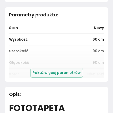
Parametry produktu
:
Stan
Nowy
Wysokość
60
cm
Szerokość
90
cm
Głębokość
90
cm
Pokaż więcej parametrów
Kolor
Niebieski
Pomieszczenie
Pokój dziecka
Opis
:
Materiał
Papier
FOTOTAPETA
Kolor
Błękity granaty