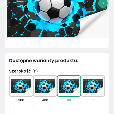
>
Dostępne warianty produktu
:
Szerokość
(
11
)
300
400
90
135