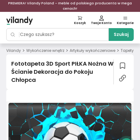
PREMIERA! Vilandy Poland - meble od polskiego producenta w mega
cenach!
Koszyk
Twoje Konto
Kategorie
Szukaj
>
>
>
>
Vilandy
Wykończenie wnętrz
Artykuły wykończeniowe
Tapety
Fototapeta 3D Sport PIŁKA Nożna W
Ścianie Dekoracja do Pokoju
Chłopca