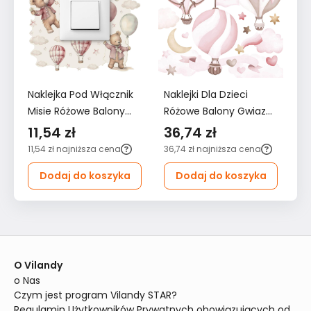
Naklejka Pod Włącznik
Naklejki Dla Dzieci
Na
Misie Różowe Balony
Różowe Balony Gwiazdy
Ró
Chmurki 20x20
60x30 Serduszka Styl
12
11,54 zł
36,74 zł
6
Gwiazdki Boho Dla
ZESTAW
Z
11,54 zł
najniższa cena
36,74 zł
najniższa cena
62
Dzieci
Dodaj do koszyka
Dodaj do koszyka
O Vilandy
o Nas
Czym jest program Vilandy STAR?
Regulamin Użytkowników Prywatnych obowiązujących od 