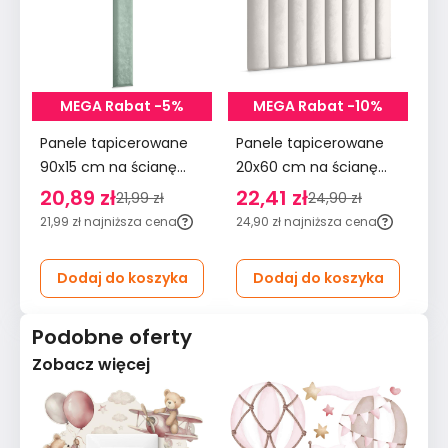
MEGA Rabat -5%
MEGA Rabat -10%
Panele tapicerowane
Panele tapicerowane
Pa
90x15 cm na ścianę
20x60 cm na ścianę
90
wezgłowie miętowy
płotek wezgłowie
śc
20,89 zł
22,41 zł
2
21,99 zł
24,90 zł
kremowy
m
21,99 zł
najniższa cena
24,90 zł
najniższa cena
29
Dodaj do koszyka
Dodaj do koszyka
Podobne oferty
Zobacz więcej