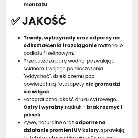
montażu
✅ JAKOŚĆ
Trwały, wytrzymały oraz odporny na
odkształcenia i rozciąganie
materiał o
podłożu flizelinowym.
Przepuszcza parę wodną, pozwalając
ścianom Twojego pomieszczenia
"oddychać", dzięki czemu pod
powierzchnią fototapety
nie gromadzi
się wilgoć.
Fotograficzna jakość druku cyfrowego.
Ostry
i
wyraźny
nadruk -
brak rozmyć i
pikseli.
Żywe, naturalne oraz
odporne na
działanie promieni UV kolory
, sprawiają,
że fototapeta nie blaknie, a Ty możesz