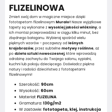
FLIZELINOWA
Marka
Muralo
Zmień swój dom w magiczne miejsce dzięki 
Montaż
Złożony
fototapetom flizelinowym 
Muralo!
 Nasze wyjątkowe 
tapety są wykonane z 
wysokiej jakości włókniny
, a 
Rok produkcji
2024
ich montaż przeprowadzisz w ciągu kilku minut, bez 
zbędnego bałaganu. Wybieraj spośród wielu 
pięknych wzorów - począwszy od 
leśnych 
krajobrazów
, przez subtelne 
motywy roślinne
, aż 
po 
dzieła sztuki nowoczesnej
, które wprowadzą 
odrobinę zachwytu do Twojego salonu, sypialni, 
kuchni lub pokoju dziecięcego. Doświadcz piękna 
natury i radości dzieciństwa z fototapetami 
flizelinowymi!
Szerokość:
90cm
Wysokość:
60cm
Materiał:
FLIZELINA
Gramatura:
130g/m2
W zastawie:
fototapeta, klej, instrukcja