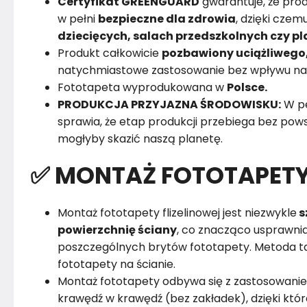
Certyfikat GREENGUARD
gwarantuje, że pro
w pełni
bezpieczne dla zdrowia
, dzięki cz
dziecięcych, salach przedszkolnych czy 
Produkt całkowicie
pozbawiony uciążliwego
natychmiastowe zastosowanie bez wpływu na
Fototapeta wyprodukowana w
Polsce.
PRODUKCJA PRZYJAZNA ŚRODOWISKU:
W pe
sprawia, że etap produkcji przebiega bez powst
mogłyby skazić naszą planetę.
✅ MONTAŻ FOTOTAPET
Montaż fototapety flizelinowej jest niezwykle
s
powierzchnię ściany
, co znacząco usprawnia
poszczególnych brytów fototapety. Metoda ta
fototapety na ścianie.
Montaż fototapety odbywa się z zastosowanie
krawędź w krawędź (bez zakładek), dzięki któ