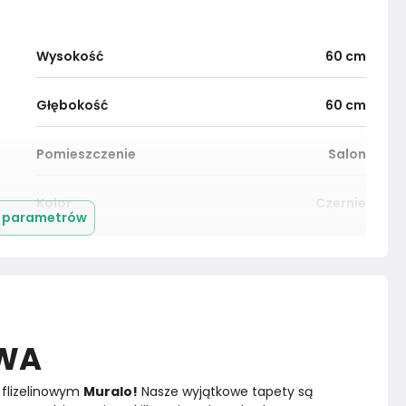
Wysokość
60
cm
Głębokość
60
cm
Pomieszczenie
Salon
Kolor
Czernie
j parametrów
Montaż
Złożony
OWA
flizelinowym 
Muralo!
 Nasze wyjątkowe tapety są 