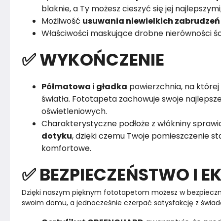
blaknie, a Ty możesz cieszyć się jej najlepszym
Możliwość
usuwania niewielkich zabrudzeń
Właściwości maskujące drobne nierówności śc
✅ WYKOŃCZENIE
Półmatowa i gładka
powierzchnia, na której 
światła. Fototapeta zachowuje swoje najleps
oświetleniowych.
Charakterystyczne podłoże z włókniny sprawia
dotyku
, dzięki czemu Twoje pomieszczenie sta
komfortowe.
✅ BEZPIECZEŃSTWO I E
Dzięki naszym pięknym fototapetom możesz w bezpieczn
swoim domu, a jednocześnie czerpać satysfakcję z świad