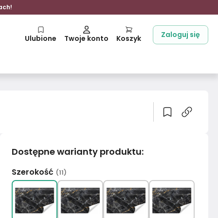
ach!
Zaloguj się
Ulubione
Twoje konto
Koszyk
Dostępne warianty produktu
:
Szerokość
(
11
)