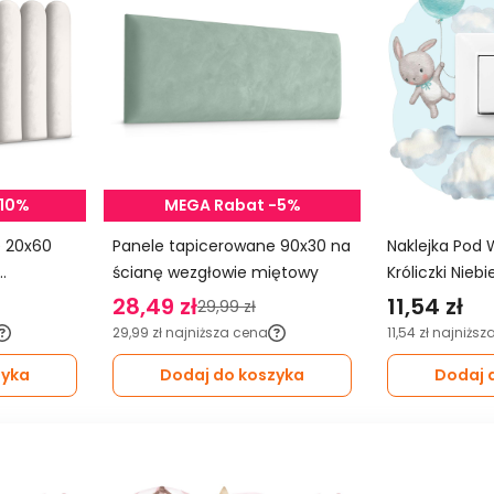
-10%
MEGA Rabat -5%
0
Panele tapicerowane 90x30 na
Naklejka Pod 
ścianę wezgłowie miętowy
Króliczki Nieb
Balony Do Pok
28,49 zł
11,54 zł
29,99 zł
29,99 zł
najniższa cena
11,54 zł
najniższ
zyka
Dodaj do koszyka
Dodaj 