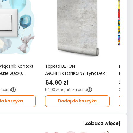
Włącznik Kontakt
Tapeta BETON
Fotota
ieskie 20x20
ARCHITEKTONICZNY Tynk Dekor
KOMIKS
oju Dziecka
Ścienny Do Salonu 3D Wzór
3D do 
54,90 zł
349,
Nowoczesny
a cena
54,90 zł
najniższa cena
349,99 
do koszyka
Dodaj do koszyka
Zobacz więcej