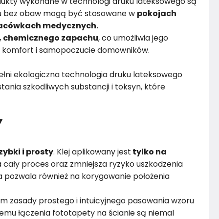
dukty wykonane w technologi druku lateksowego są
emu bez obaw mogą być stosowane w
pokojach
placówkach medycznych.
, chemicznego zapachu
, co umożliwia jego
 komfort i samopoczucie domowników.
łni ekologiczna technologia druku lateksowego
ania szkodliwych substancji i toksyn, które
Y
zybki i prosty
. Klej aplikowany jest
tylko na
 cały proces oraz zmniejsza ryzyko uszkodzenia
 pozwala również na korygowanie położenia
m zasady prostego i intuicyjnego pasowania wzoru
remu łączenia fototapety na ścianie są niemal