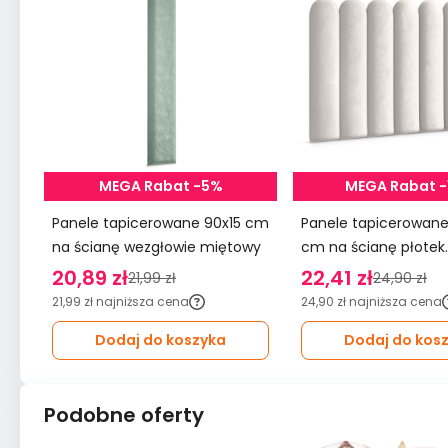
MEGA Rabat -5%
MEGA Rabat 
Panele tapicerowane 90x15 cm
Panele tapicerowane 20x6
na ścianę wezgłowie miętowy
cm na ścianę płotek
wezgłowie kremowy
20,89 zł
22,41 zł
21,99 zł
24,90 zł
21,99 zł
najniższa cena
24,90 zł
najniższa cena
Dodaj do koszyka
Dodaj do kos
Podobne oferty