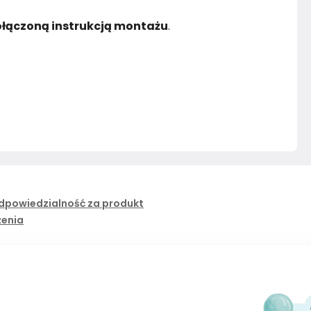
łączoną instrukcją montażu
.
dpowiedzialność za produkt
żenia