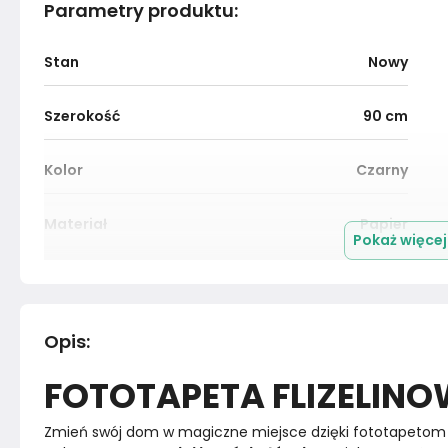
Parametry produktu
:
Stan
Nowy
Szerokość
90
cm
Kolor
Czarny
Materiał
Papier
Pokaż więce
Marka
Muralo
Rok produkcji
2024
Opis
:
FOTOTAPETA FLIZELIN
Zmień swój dom w magiczne miejsce dzięki fototapetom 