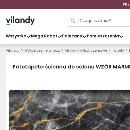
PRE
Wszystko
Mega Rabat
Polecane
Pomieszczenia
>
>
>
>
Vilandy
Wykończenie wnętrz
Artykuły wykończeniowe
Tapety
Fototapeta ścienna do salonu WZÓR MARMU