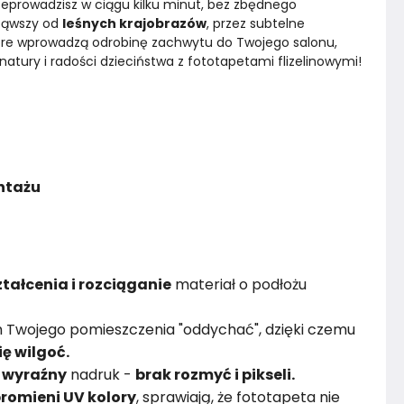
zeprowadzisz w ciągu kilku minut, bez zbędnego 
ząwszy od 
leśnych krajobrazów
, przez subtelne 
tóre wprowadzą odrobinę zachwytu do Twojego salonu, 
natury i radości dzieciństwa z fototapetami flizelinowymi!
ontażu
tałcenia i rozciąganie
materiał o podłożu
 Twojego pomieszczenia "oddychać", dzięki czemu
ię wilgoć.
i
wyraźny
nadruk -
brak rozmyć i pikseli.
romieni UV kolory
, sprawiają, że fototapeta nie