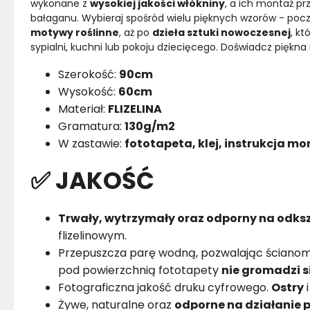
wykonane z 
wysokiej jakości włókniny
, a ich montaż pr
bałaganu. Wybieraj spośród wielu pięknych wzorów - poc
motywy roślinne
, aż po 
dzieła sztuki nowoczesnej
, k
sypialni, kuchni lub pokoju dziecięcego. Doświadcz piękna 
Szerokość:
90cm
Wysokość:
60cm
Materiał:
FLIZELINA
Gramatura:
130g/m2
W zastawie:
fototapeta, klej, instrukcja m
✅ JAKOŚĆ
Trwały, wytrzymały oraz odporny na odksz
flizelinowym.
Przepuszcza parę wodną, pozwalając ścianom
pod powierzchnią fototapety
nie gromadzi s
Fotograficzna jakość druku cyfrowego.
Ostry
Żywe, naturalne oraz
odporne na działanie p