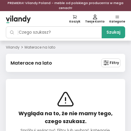
PREMIERA! Vilandy Poland - meble od polskiego producenta w mega
cenach!
Koszyk
Twoje Konto
Kategorie
Szukaj
>
Vilandy
Materace na lato
Materace na lato
Filtry
Wygląda na to, że nie mamy tego,
czego szukasz.
Spróbuj wyłączyć filtry lub wybrać kategorię.