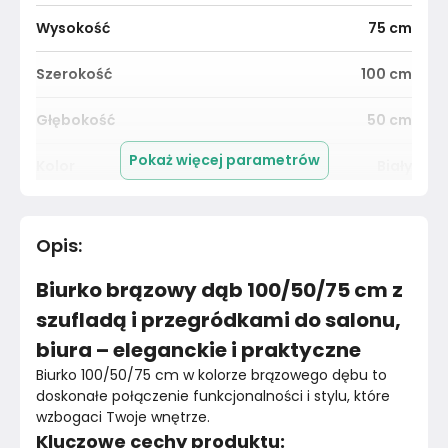
Wysokość
75
cm
Szerokość
100
cm
Głębokość
50
cm
Pokaż więcej parametrów
Kolor
Biały
Pomieszczenie
Salon
Opis
:
Kolor Frontu
Brązowy
Biurko brązowy dąb 100/50/75 cm z
Kolor Korpusu
Brązowy
szufladą i przegródkami do salonu,
biura – eleganckie i praktyczne
Kolor blatu
Brązowy
Biurko 100/50/75 cm w kolorze brązowego dębu to 
Materiał
doskonałe połączenie funkcjonalności i stylu, które 
Unknown
wzbogaci Twoje wnętrze.
Kluczowe cechy produktu:
Marka
VidaXL