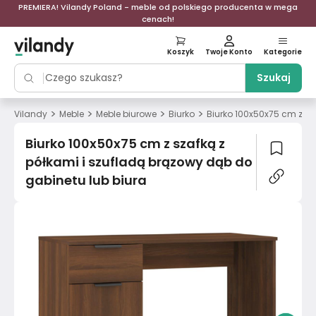
PREMIERA! Vilandy Poland - meble od polskiego producenta w mega
cenach!
Koszyk
Twoje Konto
Kategorie
Szukaj
>
>
>
>
Vilandy
Meble
Meble biurowe
Biurko
Biurko 100x50x75 cm z sz
Biurko 100x50x75 cm z szafką z
półkami i szufladą brązowy dąb do
gabinetu lub biura