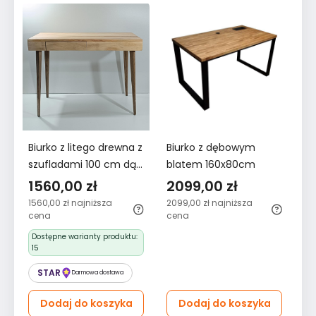
Biurko z litego drewna z
Biurko z dębowym
szufladami 100 cm dąb
blatem 160x80cm
olejowany biały do
1560,00 zł
2099,00 zł
biura salonu - Kolekcja
1560,00 zł
najniższa
2099,00 zł
najniższa
Dzisiaj
cena
cena
Dostępne warianty produktu:
15
STAR
Darmowa dostawa
Dodaj do koszyka
Dodaj do koszyka