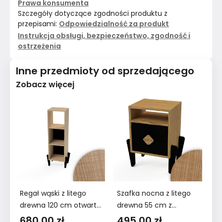
Prawa konsumenta
Szczegóły dotyczące zgodności produktu z
przepisami:
Odpowiedzialność za produkt
Instrukcja obsługi, bezpieczeństwo, zgodność i
ostrzeżenia
Inne przedmioty od sprzedającego
Zobacz więcej
Regał wąski z litego
Szafka nocna z litego
Ta
drewna 120 cm otwarty
drewna 55 cm z
na
do biura salonu jesion
szufladami jesion
dą
680,00 zł
495,00 zł
7