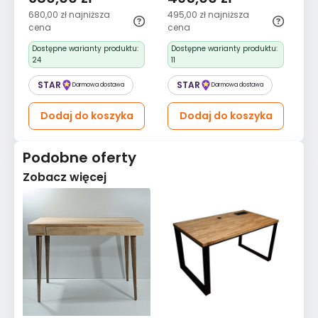
olejowany biały -
olejowany do sypialni -
Ko
680,00 zł
najniższa
495,00 zł
najniższa
70
Kolekcja Jutro
Kolekcja Jutro
cena
cena
D
5
Dostępne warianty produktu:
Dostępne warianty produktu:
24
11
STAR
STAR
Darmowa dostawa
Darmowa dostawa
Dodaj do koszyka
Dodaj do koszyka
Podobne oferty
Zobacz więcej