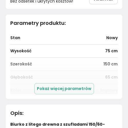
Bez odsetek i ukrytych kosztów!
Parametry produktu
:
Stan
Nowy
Wysokość
75
cm
Szerokość
150
cm
Głębokość
65
cm
Pokaż więcej parametrów
Kolor
Brązowy
Pomieszczenie
Biuro
Opis
:
Kolor Frontu
Dąb olejowany biały
Biurko z litego drewna z szufladami 150/60-