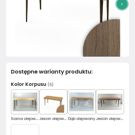
>
Dostępne warianty produktu
:
Kolor Korpusu
(
5
)
S
osna olejowana
J
esion olejowany
J
esion olejowany biały
Dąb olejowany