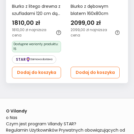
Biurko z litego drewna z
Biurko z dębowym
szufladami 120 cm dąb
blatem 160x80cm
olejowany biały do
1810,00 zł
2099,00 zł
biura salonu - Kolekcja
1810,00 zł
najniższa
2099,00 zł
najniższa
Dzisiaj
cena
cena
Dostępne warianty produktu:
15
STAR
Darmowa dostawa
Dodaj do koszyka
Dodaj do koszyka
O Vilandy
o Nas
Czym jest program Vilandy STAR?
Regulamin Użytkowników Prywatnych obowiązujących od 