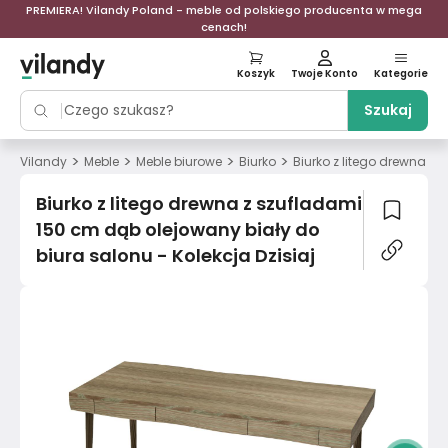
PREMIERA! Vilandy Poland - meble od polskiego producenta w mega
cenach!
Koszyk
Twoje Konto
Kategorie
Szukaj
>
>
>
>
Vilandy
Meble
Meble biurowe
Biurko
Biurko z litego drewna z 
Biurko z litego drewna z szufladami
150 cm dąb olejowany biały do
biura salonu - Kolekcja Dzisiaj