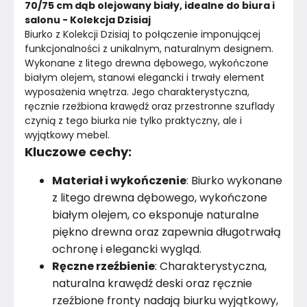
Kolor Korpusu
Dąb olejowany biały
70/75 cm dąb olejowany biały, idealne do biura i 
salonu - Kolekcja Dzisiaj
Biurko z Kolekcji Dzisiaj to połączenie imponującej 
Kolor blatu
Dąb olejowany biały
funkcjonalności z unikalnym, naturalnym designem. 
Wykonane z litego drewna dębowego, wykończone 
Materiał
Drewno lite
białym olejem, stanowi elegancki i trwały element 
wyposażenia wnętrza. Jego charakterystyczna, 
Kolor
Brązy
ręcznie rzeźbiona krawędź oraz przestronne szuflady 
czynią z tego biurka nie tylko praktyczny, ale i 
Marka
Kowalski Woodshop
wyjątkowy mebel.
Kluczowe cechy:
Montaż
Rozłożony
Materiał i wykończenie
: Biurko wykonane
Rok produkcji
2024
z litego drewna dębowego, wykończone
białym olejem, co eksponuje naturalne
piękno drewna oraz zapewnia długotrwałą
ochronę i elegancki wygląd.
Ręczne rzeźbienie
: Charakterystyczna,
naturalna krawędź deski oraz ręcznie
rzeźbione fronty nadają biurku wyjątkowy,