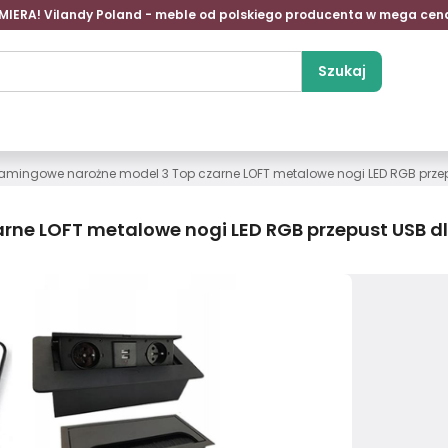
MIERA! Vilandy Poland - meble od polskiego producenta w mega cen
Szukaj
gamingowe narożne model 3 Top czarne LOFT metalowe nogi LED RGB prze
rne LOFT metalowe nogi LED RGB przepust USB d