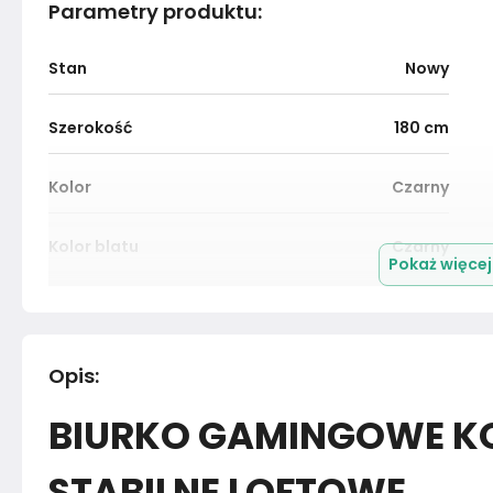
Parametry produktu
:
Stan
Nowy
Szerokość
180
cm
Kolor
Czarny
Kolor blatu
Czarny
Pokaż więce
Grubość blatu
2.8
cm
Podświetlenie LED
Tak
Opis
:
BIURKO GAMINGOWE K
Przepust na kable
Tak
STABILNE LOFTOWE
Materiał
Płyta laminowana