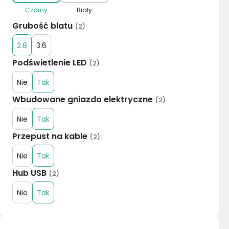
Czarny
Biały
Grubość blatu
(
2
)
2.8
3.6
Podświetlenie LED
(
2
)
Nie
Tak
Wbudowane gniazdo elektryczne
(
2
)
Nie
Tak
Przepust na kable
(
2
)
Nie
Tak
Hub USB
(
2
)
Nie
Tak