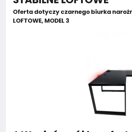
Oferta dotyczy czarnego biurka narożn
Kolor nóżek
Czarny
LOFTOWE, MODEL 3
Montaż
Nieznany