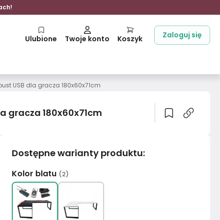
ach!
Zaloguj się
Ulubione
Twoje konto
Koszyk
pust USB dla gracza 180x60x71cm
la gracza 180x60x71cm
Dostępne warianty produktu
:
Kolor blatu
(
2
)