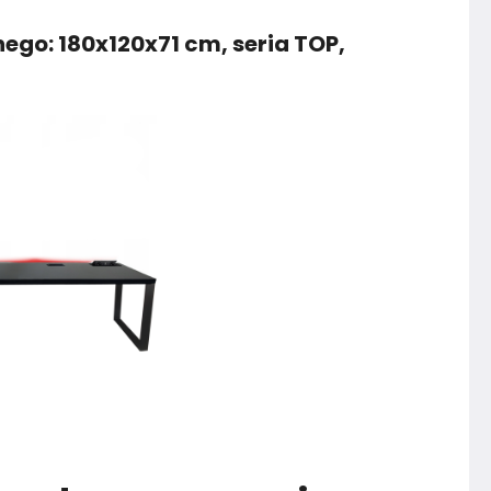
ego: 180x120x71 cm, seria TOP,
Marka
DAMING