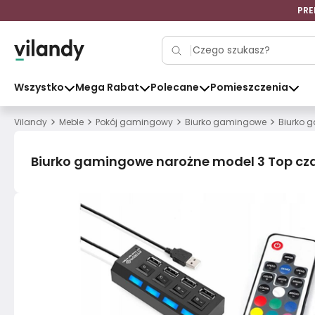
PRE
Wszystko
Mega Rabat
Polecane
Pomieszczenia
>
>
>
>
Vilandy
Meble
Pokój gamingowy
Biurko gamingowe
Biurko 
Biurko gamingowe narożne model 3 Top cza