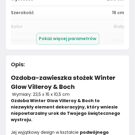
Szerokość
16
cm
Kolor
Biały
Pokaż więcej parametrów
Pomieszczenie
Salon
Długość cm
10.5
cm
Opis
:
Materiał
Porcelana
Ozdoba-zawieszka stożek Winter
Kolor
Biele kremy
Glow Villeroy & Boch
 Wymiary: 23,5 x 16 x 10,5 cm
Marka
Bazylia
Ozdoba Winter Glow Villeroy & Boch to 
niezwykły element dekoracyjny, który wniesie 
Montaż
Nieznany
niepowtarzalny urok do Twojego świątecznego 
wystroju. 
Rok produkcji
2024
Jej wyjątkowy design w kształcie 
podwójnego 