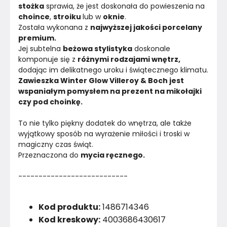
stożka
 sprawia, że jest doskonała do powieszenia na 
choince
, 
stroiku 
lub w 
oknie
.
Została wykonana z 
najwyższej jakości porcelany 
premium. 
Jej subtelna 
beżowa stylistyka
 doskonale 
komponuje się z 
różnymi rodzajami wnętrz, 
dodając im delikatnego uroku i świątecznego klimatu.
Zawieszka Winter Glow Villeroy & Boch jest 
wspaniałym pomysłem na prezent na mikołajki 
czy pod choinkę.
To nie tylko piękny dodatek do wnętrza, ale także 
wyjątkowy sposób na wyrażenie miłości i troski w 
magiczny czas świąt. 
Przeznaczona do 
mycia ręcznego.
---------------------------
Kod produktu:
1486714346
Kod kreskowy:
4003686430617