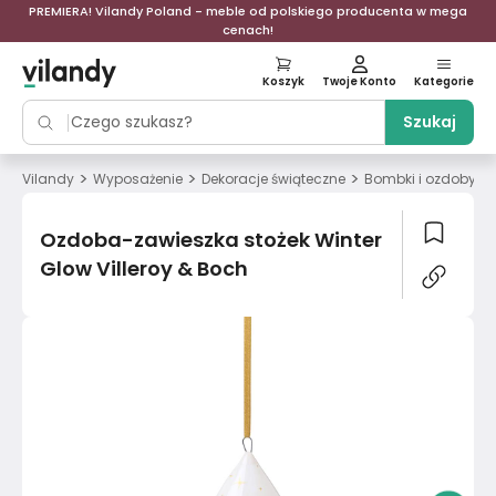
PREMIERA! Vilandy Poland - meble od polskiego producenta w mega
cenach!
Koszyk
Twoje Konto
Kategorie
Szukaj
>
>
>
Vilandy
Wyposażenie
Dekoracje świąteczne
Bombki i ozdoby c
Ozdoba-zawieszka stożek Winter
Glow Villeroy & Boch