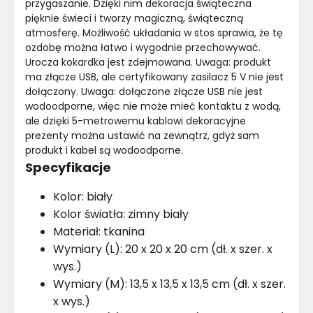
przygaszanie. Dzięki nim dekoracja świąteczna 
pięknie świeci i tworzy magiczną, świąteczną 
atmosferę. Możliwość układania w stos sprawia, że tę 
ozdobę można łatwo i wygodnie przechowywać. 
Urocza kokardka jest zdejmowana. Uwaga: produkt 
ma złącze USB, ale certyfikowany zasilacz 5 V nie jest 
dołączony. Uwaga: dołączone złącze USB nie jest 
wodoodporne, więc nie może mieć kontaktu z wodą, 
ale dzięki 5-metrowemu kablowi dekoracyjne 
prezenty można ustawić na zewnątrz, gdyż sam 
produkt i kabel są wodoodporne.
Specyfikacje
Kolor: biały
Kolor światła: zimny biały
Materiał: tkanina
Wymiary (L): 20 x 20 x 20 cm (dł. x szer. x
wys.)
Wymiary (M): 13,5 x 13,5 x 13,5 cm (dł. x szer.
x wys.)