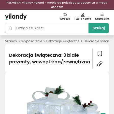
PREMIERA! Vilandy Poland - meble od polskiego producenta w mega
cenach!
Koszyk
Twoje Konto
Kategorie
Szukaj
>
>
>
Vilandy
Wyposażenie
Dekoracje świąteczne
Dekoracje bożonar
Dekoracja świąteczna: 3 białe
prezenty, wewnętrzna/zewnętrzna