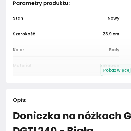
Parametry produktu
:
Stan
Nowy
Szerokość
23.9
cm
Kolor
Biały
Materiał
Unknown
Pokaż więce
Marka
Prosperplast
Opis
:
Doniczka na nóżkach 
DGTL240 - Biała