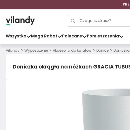
PRE
Wszystko
Mega Rabat
Polecane
Pomieszczenia
>
>
>
>
Vilandy
Wyposażenie
Akcesoria do kwiatów
Donice
Doniczka
Doniczka okrągła na nóżkach GRACIA TUBU