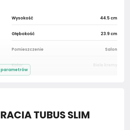
Wysokość
44.5
cm
Głębokość
23.9
cm
Pomieszczenie
Salon
Kolor
Biele kremy
j parametrów
Montaż
Złożony
GRACIA TUBUS SLIM