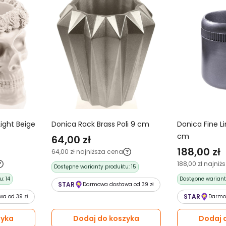
Light Beige
Donica Rack Brass Poli 9 cm
Donica Fine Li
cm
64,00 zł
188,00 zł
64,00 zł
najniższa cena
188,00 zł
najniż
Dostępne warianty produktu:
15
u:
14
Dostępne wariant
STAR
Darmowa dostawa od 39 zł
STAR
a od 39 zł
Darmo
zyka
Dodaj do koszyka
Dodaj 