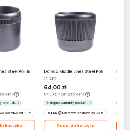
nes Steel Poli 18
Donica Middle Lines Steel Poli
Donica
14 cm
cm
64,00 zł
102,
sza cena
64,00 zł
najniższa cena
102,00 z
y produktu:
7
Dostępne warianty produktu:
7
Dostępn
STAR
STAR
wa dostawa od 39 zł
Darmowa dostawa od 39 zł
do koszyka
Dodaj do koszyka