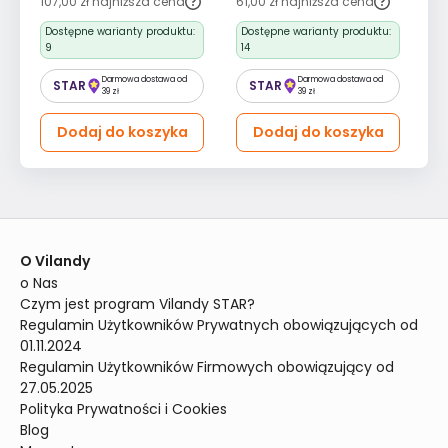
107,00 zł
najniższa cena
61,00 zł
najniższa cena
64
Dostępne warianty produktu:
Dostępne warianty produktu:
D
9
14
15
Darmowa dostawa od
Darmowa dostawa od
STAR
STAR
39 zł
39 zł
Dodaj do koszyka
Dodaj do koszyka
O Vilandy
o Nas
Czym jest program Vilandy STAR?
Regulamin Użytkowników Prywatnych obowiązujących od 
01.11.2024
Regulamin Użytkowników Firmowych obowiązujący od 
27.05.2025
Polityka Prywatności i Cookies
Blog