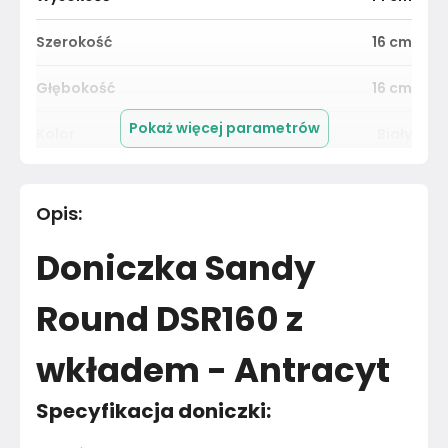
Szerokość
16
cm
Głębokość
16
cm
Pokaż więcej parametrów
Kolor
Biały
Pomieszczenie
Salon
Opis
:
Materiał
Unknown
Doniczka Sandy
Kolor
Biele kremy
Round DSR160 z
Marka
Prosperplast
wkładem - Antracyt
Montaż
Złożony
Specyfikacja doniczki: