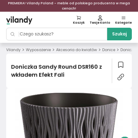
PREMIERA! Vilandy Poland - meble od polskiego producenta w mega
cenach!
Koszyk
Twoje Konto
Kategorie
Szukaj
>
>
>
>
Vilandy
Wyposażenie
Akcesoria do kwiatów
Donice
Doniczka
Doniczka Sandy Round DSR160 z
wkładem Efekt Fali