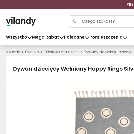
PRE
Wszystko
Mega Rabat
Polecane
Pomieszczenia
>
>
>
Vilandy
Dziecko
Tekstylia dla dzieci
Dywany do pokoju dziecię
Dywan dziecięcy Wełniany Happy Rings Silv