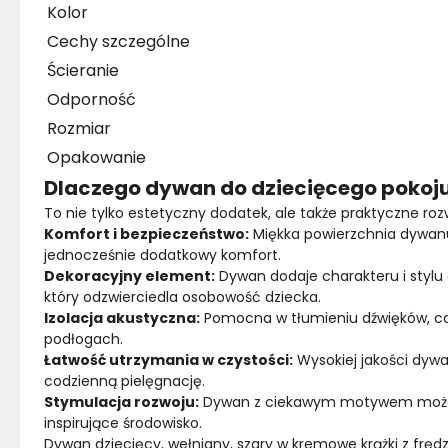
Kolor
Cechy szczególne
Ścieranie
Odporność
Rozmiar
Opakowanie
Dlaczego dywan do dziecięcego pokoju
To nie tylko estetyczny dodatek, ale także praktyczne roz
Komfort i bezpieczeństwo:
 Miękka powierzchnia dywanu
jednocześnie dodatkowy komfort.
Dekoracyjny element:
 Dywan dodaje charakteru i stylu 
który odzwierciedla osobowość dziecka.
Izolacja akustyczna:
 Pomocna w tłumieniu dźwięków, co
podłogach.
Łatwość utrzymania w czystości:
 Wysokiej jakości dyw
codzienną pielęgnację.
Stymulacja rozwoju:
 Dywan z ciekawym motywem może p
inspirujące środowisko.
Dywan dziecięcy, wełniany, szary w kremowe krążki z frędze