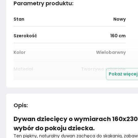
Parametry produktu
:
Stan
Nowy
Szerokość
160
cm
Kolor
Wielobarwny
Materiał
Tworzywo sztuczne
Pokaż więce
Marka
Livone
Opis
:
Dywan dziecięcy o wymiarach 160x230 
wybór do pokoju dziecka.
Ten piękny, naturalny dywan zachęca do skakania, zabawy 