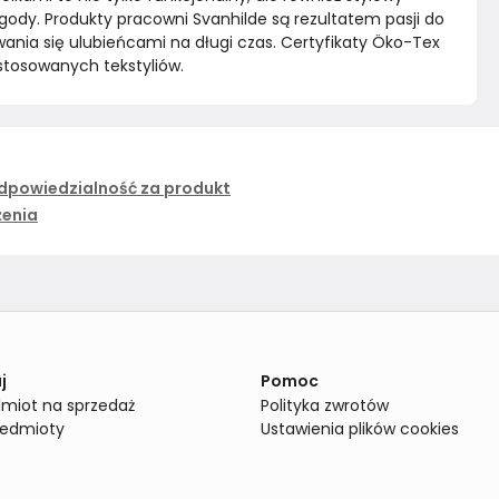
ody. Produkty pracowni Svanhilde są rezultatem pasji do 
awania się ulubieńcami na długi czas. Certyfikaty Öko-Tex 
stosowanych tekstyliów.
dpowiedzialność za produkt
żenia
j
Pomoc
miot na sprzedaż
Polityka zwrotów
zedmioty
Ustawienia plików cookies