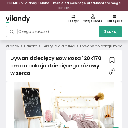
PREMIERA! Vilandy Poland - meble od polskiego producenta w mega
cenach!
Koszyk
Twoje Konto
Kategorie
Szukaj
>
>
>
Vilandy
Dziecko
Tekstylia dla dzieci
Dywany do pokoju młodzi
Dywan dziecięcy Bow Rosa 120x170
cm do pokoju dziecięcego różowy
w serca