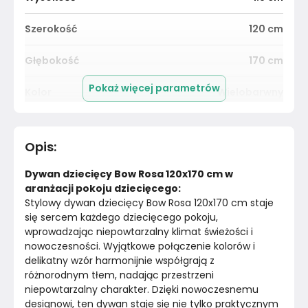
Szerokość
120
cm
Głębokość
170
cm
Pokaż więcej parametrów
Kolor
Wielobarwny
Pomieszczenie
Pokój dziecka
Opis
:
Materiał
Tworzywo sztuczne
Dywan dziecięcy Bow Rosa 120x170 cm w 
Kolor
Wielobarwne
aranżacji pokoju dziecięcego:
Stylowy dywan dziecięcy Bow Rosa 120x170 cm staje 
się sercem każdego dziecięcego pokoju, 
Marka
Livone
wprowadzając niepowtarzalny klimat świeżości i 
nowoczesności. Wyjątkowe połączenie kolorów i 
Montaż
Złożony
delikatny wzór harmonijnie współgrają z 
różnorodnym tłem, nadając przestrzeni 
niepowtarzalny charakter. Dzięki nowoczesnemu 
designowi, ten dywan staje się nie tylko praktycznym 