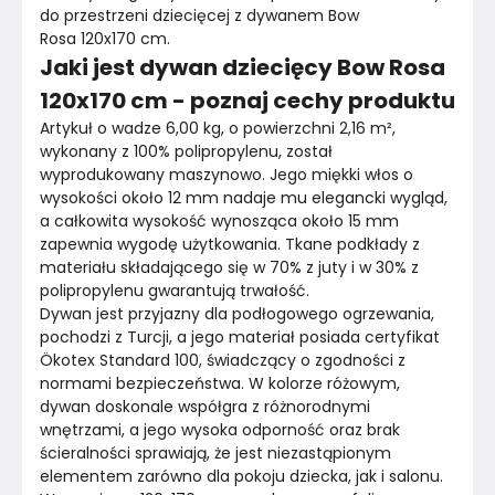
do przestrzeni dziecięcej z dywanem Bow 
Rosa 120x170 cm.
Jaki jest dywan dziecięcy Bow Rosa
120x170 cm - poznaj cechy produktu
Artykuł o wadze 6,00 kg, o powierzchni 2,16 m², 
wykonany z 100% polipropylenu, został 
wyprodukowany maszynowo. Jego miękki włos o 
wysokości około 12 mm nadaje mu elegancki wygląd, 
a całkowita wysokość wynosząca około 15 mm 
zapewnia wygodę użytkowania. Tkane podkłady z 
materiału składającego się w 70% z juty i w 30% z 
polipropylenu gwarantują trwałość.
Dywan jest przyjazny dla podłogowego ogrzewania, 
pochodzi z Turcji, a jego materiał posiada certyfikat 
Ökotex Standard 100, świadczący o zgodności z 
normami bezpieczeństwa. W kolorze różowym, 
dywan doskonale współgra z różnorodnymi 
wnętrzami, a jego wysoka odporność oraz brak 
ścieralności sprawiają, że jest niezastąpionym 
elementem zarówno dla pokoju dziecka, jak i salonu. 