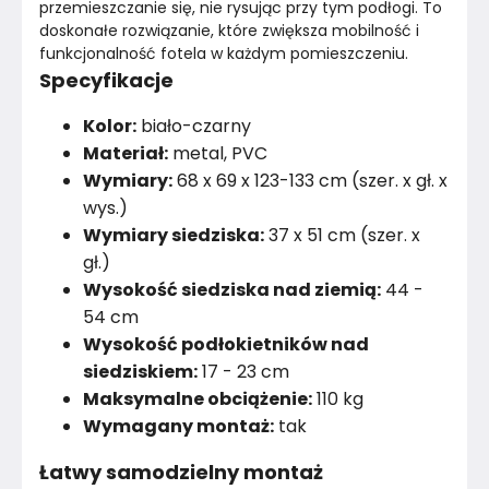
przemieszczanie się, nie rysując przy tym podłogi. To 
doskonałe rozwiązanie, które zwiększa mobilność i 
funkcjonalność fotela w każdym pomieszczeniu.
Specyfikacje
Kolor:
biało-czarny
Materiał:
metal, PVC
Wymiary:
68 x 69 x 123-133 cm (szer. x gł. x
wys.)
Wymiary siedziska:
37 x 51 cm (szer. x
gł.)
Wysokość siedziska nad ziemią:
44 -
54 cm
Wysokość podłokietników nad
siedziskiem:
17 - 23 cm
Maksymalne obciążenie:
110 kg
Wymagany montaż:
tak
Łatwy samodzielny montaż