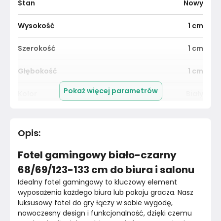
Stan
Nowy
Wysokość
1
cm
Szerokość
1
cm
Głębokość
1
cm
Pokaż więcej parametrów
Kolor
Biały
Pomieszczenie
Salon
Opis
:
Materiał
Unknown
Fotel gamingowy biało-czarny
Marka
VidaXL
68/69/123-133 cm do biura i salonu
Idealny fotel gamingowy to kluczowy element 
Montaż
Złożony
wyposażenia każdego biura lub pokoju gracza. Nasz 
luksusowy fotel do gry łączy w sobie wygodę, 
nowoczesny design i funkcjonalność, dzięki czemu 