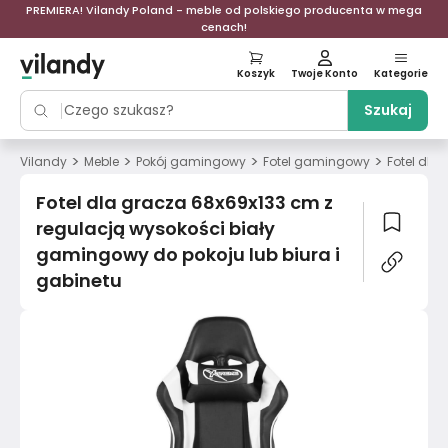
PREMIERA! Vilandy Poland - meble od polskiego producenta w mega
cenach!
Koszyk
Twoje Konto
Kategorie
Szukaj
>
>
>
>
Vilandy
Meble
Pokój gamingowy
Fotel gamingowy
Fotel dla
Fotel dla gracza 68x69x133 cm z
regulacją wysokości biały
gamingowy do pokoju lub biura i
gabinetu