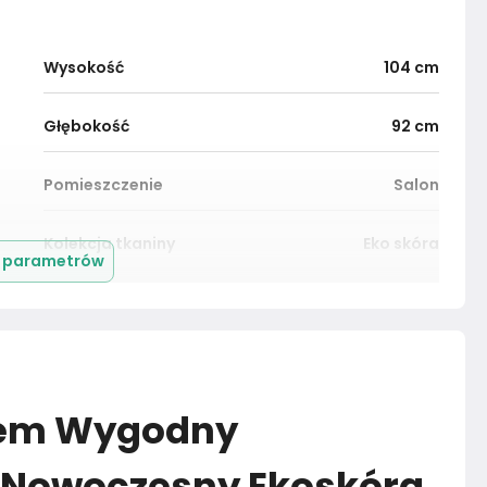
Wysokość
104
cm
Głębokość
92
cm
Pomieszczenie
Salon
Kolekcja tkaniny
Eko skóra
j parametrów
Materiał
Tkanina
Kolor nóżek
Naturalny
kiem Wygodny
Montaż
Złożony
 Nowoczesny Ekoskóra