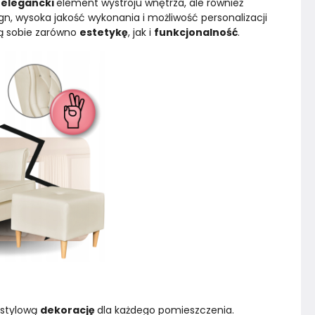
 
elegancki 
element wystroju wnętrza, ale również 
, wysoka jakość wykonania i możliwość personalizacji 
ią sobie zarówno 
estetykę
, jak i 
funkcjonalność
.
 stylową 
dekorację 
dla każdego pomieszczenia.