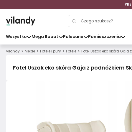
PRE
Wszystko
Mega Rabat
Polecane
Pomieszczenia
>
>
>
>
Vilandy
Meble
Fotele i pufy
Fotele
Fotel Uszak eko skóra Gaja
Fotel Uszak eko skóra Gaja z podnóżkiem 