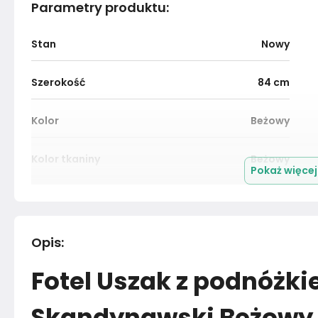
Parametry produktu
:
Stan
Nowy
Szerokość
84
cm
Kolor
Beżowy
Kolor tkaniny
Beżowy
Pokaż więce
Kolekcja
GAJA
Kolor
Beże
Opis
:
Fotel Uszak z podnóż
Marka
Family Meble
Skandynawski Beżowy
Rok produkcji
2024