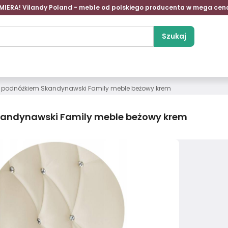
MIERA! Vilandy Poland - meble od polskiego producenta w mega cen
Szukaj
 z podnóżkiem Skandynawski Family meble beżowy krem
Skandynawski Family meble beżowy krem