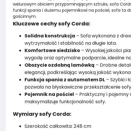
welurowym obiciem przypominającym sztruks, sofa Corda w
funkcji spania i dużemu pojemnikowi na pościel, sofa ta do
Montaż
Rozłożony
gościnnym.
Kluczowe cechy sofy Corda:
Solidna konstrukcja
– Sofa wykonana z drewn
wytrzymałość i stabilność na długie lata.
Komfortowe siedzisko
– Wysokiej jakości pi
wygodę oraz optymalne podparcie, idealne na 
Obszycie ozdobną lamówką
– Drobne detale
elegancji, podkreślając wysoką jakość wykona
Funkcja spania z automatem DL
– Szybki i
pozwala na błyskawiczne przekształcenie sofy
Pojemnik na pościel
– Praktyczny i pojemny 
maksymalizuje funkcjonalność sofy.
Wymiary sofy Corda:
Szerokość całkowita: 248 cm