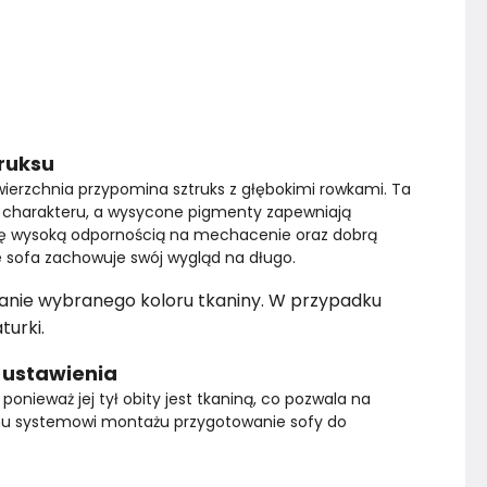
truksu
wierzchnia przypomina sztruks z głębokimi rowkami. Ta 
 charakteru, a wysycone pigmenty zapewniają 
 się wysoką odpornością na mechacenie oraz dobrą 
 że sofa zachowuje swój wygląd na długo.
anie wybranego koloru tkaniny. W przypadku
turki.
 ustawienia
onieważ jej tył obity jest tkaniną, co pozwala na 
emu systemowi montażu przygotowanie sofy do 