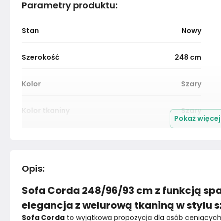
Parametry produktu
:
Stan
Nowy
Szerokość
248
cm
Kolor
Szary
Kolor tkaniny
Szary
Pokaż więce
Kolor
Szarości
Wysokość boczka
0
cm
Opis
:
Sofa Corda 248/96/93 cm z funkcją spa
Rodzaj tkaniny
Sztruks
elegancja z welurową tkaniną w stylu 
Pomieszczenie
Salon
Sofa Corda
 to wyjątkowa propozycja dla osób ceniących p