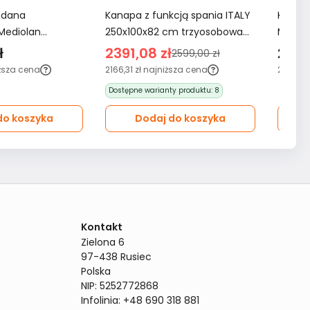
adana
Kanapa z funkcją spania ITALY
Kanapa
Mediolan
250x100x82 cm trzyosobowa
Mediol
 LOOP 01 sofa z
sofa rozkładana tkanina FLOW
rozkła
ł
2391,08 zł
2499
2599,00 zł
a ivory
14 oliwkowa
tkanin
ższa cena
2166,31 zł
najniższa cena
2470,60
Dostępne warianty produktu:
8
do koszyka
Dodaj do koszyka
Kontakt
Zielona 6

97-438 Rusiec

Polska

NIP: 5252772868

Infolinia: +48 690 318 881
