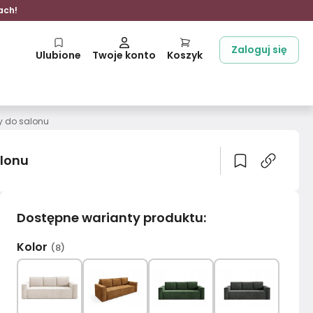
ach!
Zaloguj się
Ulubione
Twoje konto
Koszyk
y do salonu
alonu
Dostępne warianty produktu
:
Kolor
(
8
)