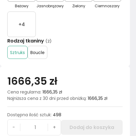
Beżowy
Jasnobrązowy
Zielony
Ciemnoszary
+
4
Rodzaj tkaniny
(
2
)
Sztruks
Boucle
1666,35 zł
Cena regularna
:
1666,35 zł
Najniższa cena z 30 dni przed obniżką
:
1666,35 zł
Dostępna ilość sztuk
:
498
-
+
Dodaj do koszyka