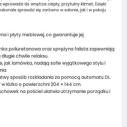
prowadzi do wnętrza ciepły, przytulny klimat. Dzięki 
skonale sprawdzi się zarówno w salonie, jak i w pokoju 
Rok produkcji
2024
a i płyty meblowej, co gwarantuje jej
anka poliuretanowa oraz sprężyna falista zapewniają
długie chwile relaksu.
, jak lamówka, nadają sofie wyjątkowego stylu i
nia.
 łatwy sposób rozkładania za pomocą automatu DL
 w łóżko o powierzchni 204 × 144 cm.
schowek na pościel ułatwia utrzymanie porządku i