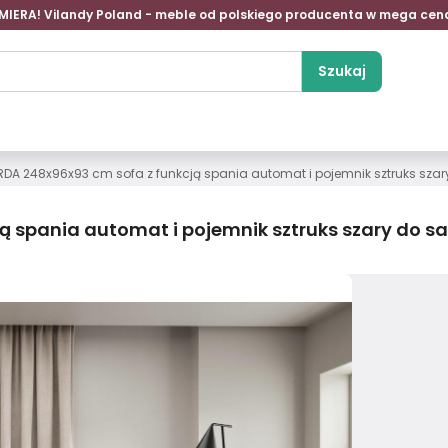
MIERA! Vilandy Poland - meble od polskiego producenta w mega cen
Szukaj
A 248x96x93 cm sofa z funkcją spania automat i pojemnik sztruks szar
 spania automat i pojemnik sztruks szary do s