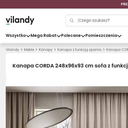
PRE
Wszystko
Mega Rabat
Polecane
Pomieszczenia
>
>
>
>
Vilandy
Meble
Kanapy
Kanapa z funkcją spania
Kanapa CORD
Kanapa CORDA 248x96x93 cm sofa z funkcją