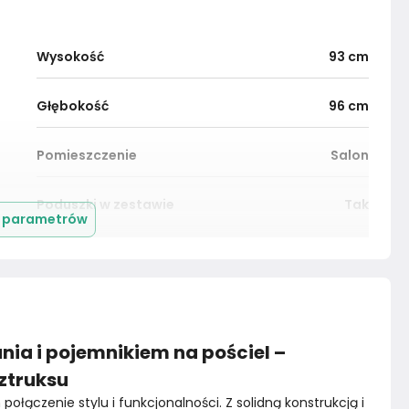
Wysokość
93
cm
Głębokość
96
cm
Pomieszczenie
Salon
Poduszki w zestawie
Tak
j parametrów
Szerokość boczka
0
cm
Wysokość poduszki
0
cm
nia i pojemnikiem na pościel –
Nóżki
Tak
sztruksu
Marka
Sofello
ołączenie stylu i funkcjonalności. Z solidną konstrukcją i 