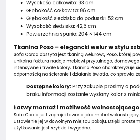
Wysokość całkowita: 93 cm
Głębokość całkowita: 96 cm
Głębokość siedziska do poduszki: 52 cm
Wysokość siedziska: 42,5 cm
Powierzchnia spania: 204 × 144 cm
Tkanina Poso – elegancki welur w stylu sz
Sofa Corda obszyta jest tkaniną welurową Poso, której po
unikalna faktura nadaje meblowi przytulnego, domowego
intensywne i trwałe kolory. Tkanina Poso charakteryzuje
odpornością na ścieranie i działanie światła, co sprawia,
Dostępne kolory:
Przy zakupie prosimy o pod
braku informacji zostanie wysłany kolor z minia
Łatwy montaż i możliwość wolnostojącego
Sofa Corda jest zaprojektowana jako mebel wolnostojący, p
ustawienie jej w dowolnym miejscu pokoju. Dzięki prost
użytkowania jest szybkie i wygodne.