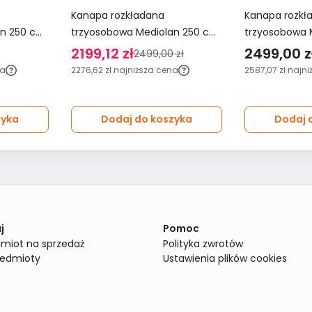
Kanapa rozkładana
Kanapa rozkł
an 250 cm
trzyosobowa Mediolan 250 cm
trzyosobowa 
cją spania
BLUVEL 03 sofa z funkcją
250x112x90 cm
2199,12 zł
2499,00 z
2499,00 zł
spania szary velvet
funkcją spani
na
2276,62 zł
najniższa cena
2587,07 zł
najni
zyka
Dodaj do koszyka
Dodaj 
j
Pomoc
miot na sprzedaż
Polityka zwrotów
zedmioty
Ustawienia plików cookies