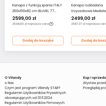
Kanapa z funkcją spania ITALY
Kanapa rozkładana
250x100x82 cm BLUVEL 77
trzyosobowa Mediol
trzyosobowa sofa rozkładana
BLUVEL 22 sofa z funk
2599,00 zł
2499,00 zł
khaki
velvet kremowa
2548,60 zł
najniższa cena
2587,07 zł
najniższa ce
Dodaj do koszyka
Dodaj do kos
O Vilandy
Kup i sprzeda
o Nas
Wystaw przed
Czym jest program Vilandy STAR?
Przeglądaj pr
Regulamin Użytkowników Prywatnych 
obowiązujących od 01.11.2024
Regulamin Użytkowników Firmowych 