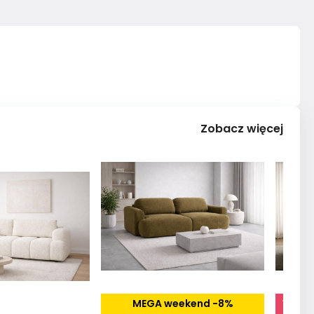
Zobacz więcej
MEGA weekend -8%
Vilan