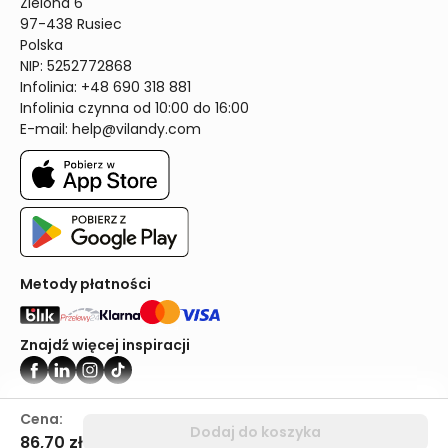
Zielona 6

97-438 Rusiec

Polska

NIP: 5252772868

Infolinia: +48 690 318 881

Infolinia czynna od 10:00 do 16:00
E-mail: 
help@vilandy.com
Metody płatności
Znajdź więcej inspiracji
Vilandy ©2024
Cena:
Dodaj do koszyka
86,70 zł