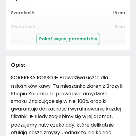
Szerokość
15
cm
Głębokość
9
cm
Pokaż więcej parametrów
Kolor
Wielobarwny
Pomieszczenie
Supermarket
Opis
:
Kolor
Wielobarwne
SORPRESA ROSSO ▶️ Prawdziwa uczta dla
Marka
Caveres
miłośników kawy. Ta mieszanka ziaren z Brazylii,
Etiopii i Kolumbii to prawdziwe arcydzieło
Montaż
Złożony
smaku. Znajdujące się w niej 100% arabiki
gwarantuje delikatność i wyrafinowanie każdej
filiżanki. ▶️ Kiedy zagłębimy się w jej aromat,
poczujemy nuty czekolady, które delikatnie
otulają nasze zmysły. Jednak to nie koniec