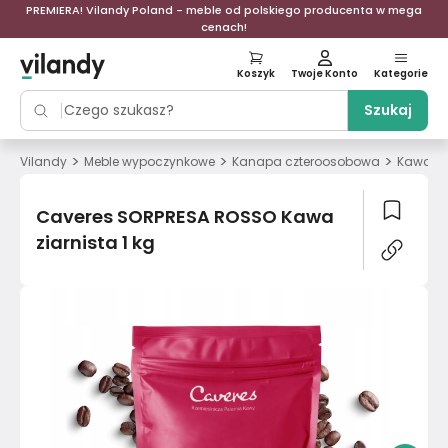
PREMIERA! Vilandy Poland - meble od polskiego producenta w mega
cenach!
Koszyk
Twoje Konto
Kategorie
Szukaj
>
>
>
>
Vilandy
Meble wypoczynkowe
Kanapa czteroosobowa
Kawa
Caveres SORPRESA ROSSO Kawa
ziarnista 1 kg