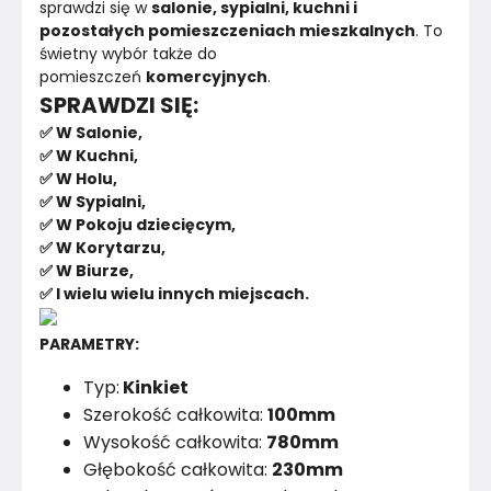
sprawdzi się w 
salonie, sypialni, kuchni i 
pozostałych pomieszczeniach mieszkalnych
. To 
świetny wybór także do 
pomieszczeń 
komercyjnych
. 
SPRAWDZI SIĘ:
✅ W Salonie,
✅ W Kuchni,
✅ W Holu,
✅ W Sypialni,
✅ W Pokoju dziecięcym,
✅ W Korytarzu,
✅ W Biurze,
✅ I wielu wielu innych miejscach.
PARAMETRY:
Typ:
Kinkiet
Szerokość całkowita:
100mm
Wysokość całkowita:
780mm
Głębokość całkowita:
230mm