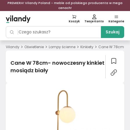
PREMIERA! Vilandy Poland - meble od polskiego producenta w mega
cenach!
Koszyk
Twoje Konto
Kategorie
Szukaj
>
>
>
>
Vilandy
Oświetlenie
Lampy ścienne
Kinkiety
Cane W 78cm- now
Cane W 78cm- nowoczesny kinkiet
mosiądz biały