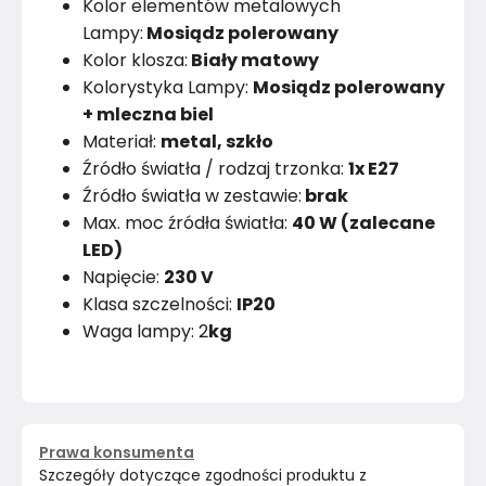
Kolor elementów metalowych
Lampy:
Mosiądz polerowany
Kolor klosza:
Biały matowy
Kolorystyka Lampy:
Mosiądz polerowany
+ mleczna biel
Materiał:
metal, szkło
Źródło światła / rodzaj trzonka:
1x E27
Źródło światła w zestawie:
brak
Max. moc źródła światła:
40 W (zalecane
LED)
Napięcie:
230 V
Klasa szczelności:
IP20
Waga lampy: 2
kg
Prawa konsumenta
Szczegóły dotyczące zgodności produktu z