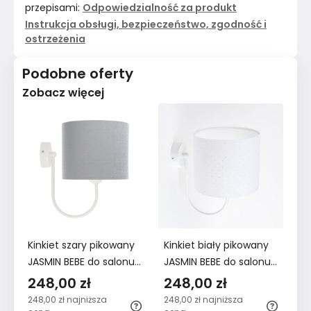
przepisami:
Odpowiedzialność za produkt
Instrukcja obsługi, bezpieczeństwo, zgodność i
ostrzeżenia
Podobne oferty
Zobacz więcej
Kinkiet szary pikowany
Kinkiet biały pikowany
Ki
JASMIN BEBE do salonu
JASMIN BEBE do salonu
pi
sypialni pokoju dziecka
sypialni pokoju dziecka
do
248,00 zł
248,00 zł
2
po
248,00 zł
najniższa
248,00 zł
najniższa
24