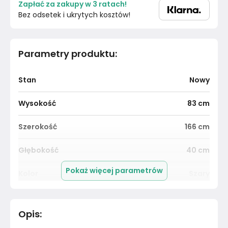
Zapłać za zakupy w 3 ratach!
Bez odsetek i ukrytych kosztów!
Parametry produktu
:
Stan
Nowy
Wysokość
83
cm
Szerokość
166
cm
Głębokość
40
cm
Pokaż więcej parametrów
Kolor
Szary
Kolekcja
Bez kolekcji
Opis
:
Kolor blatu
Szary