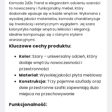
Komoda 2d3s Trend w eleganckim odcieniu szarości 
Liczba drzwi
2
to nowoczesny i funkcjonalny mebel, który 
doskonale wpasuje się w każde wnętrze. Wykonana z 
wysokiej jakości materiałów, komoda charakteryzuje 
Liczba wnęk zamykanych
5
się trwałością i estetycznym wyglądem. Jej szara 
kolorystyka nadaje wnętrzu lekkości i elegancji, 
Nogi / Stopki
Metalowe
idealnie komponując się z różnymi stylami 
aranżacyjnymi.
Oświetlenie
Nie dotyczy
Kluczowe cechy produktu:
Uchwyty
Nie dotyczy
Kolor:
Szary – uniwersalny odcień, który
dodaje wnętrzu nowoczesności i
Prowadnice
Kulkowe
przestronności
Materiał:
Wysokiej jakości płyta meblowa
Wykończenie półek
Płyta meblowa
Konstrukcja:
Trzy pojemne szuflady oraz
dwie przestronne szafki zapewniają dużo
Konstrukcja półki
Płyta meblowa
miejsca na przechowywanie
Wykończenie blatu
Płyta meblowa
Funkcjonalność:
Wykończenie korpusu
Płyta meblowa