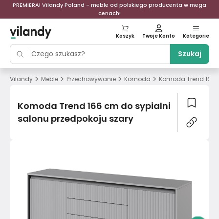
PREMIERA! Vilandy Poland - meble od polskiego producenta w mega
cenach!
Koszyk
Twoje Konto
Kategorie
Szukaj
>
>
>
>
Vilandy
Meble
Przechowywanie
Komoda
Komoda Trend 166 c
Komoda Trend 166 cm do sypialni
salonu przedpokoju szary