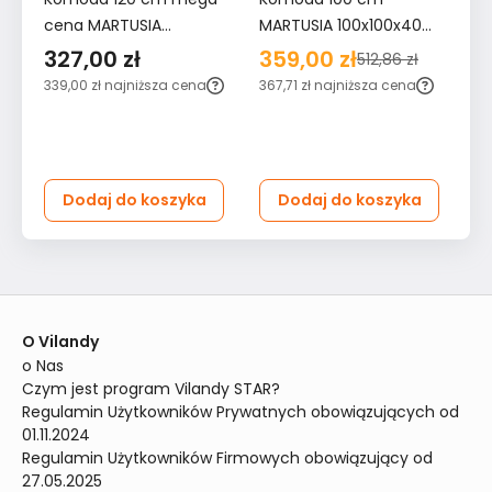
cena MARTUSIA
MARTUSIA 100x100x40
sz
78,5x120x40 cm z 6
cm z szufladami 8
do
327,00 zł
359,00 zł
2
512,86 zł
szufladami dąb artisan
szuflad dąb artisan
BE
339,00 zł
najniższa cena
367,71 zł
najniższa cena
26
antracyt do salonu i
antracyt do sypialni i
ce
sypialni
salonu
Dodaj do koszyka
Dodaj do koszyka
O Vilandy
o Nas
Czym jest program Vilandy STAR?
Regulamin Użytkowników Prywatnych obowiązujących od 
01.11.2024
Regulamin Użytkowników Firmowych obowiązujący od 
27.05.2025