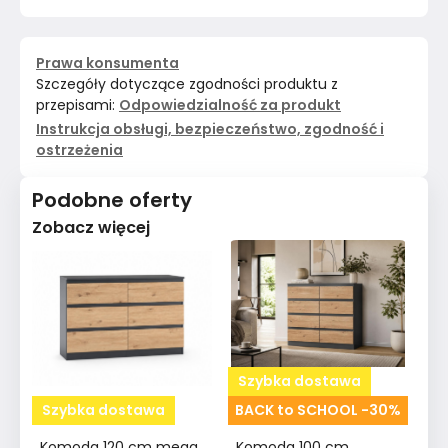
Prawa konsumenta
Szczegóły dotyczące zgodności produktu z
przepisami:
Odpowiedzialność za produkt
Instrukcja obsługi, bezpieczeństwo, zgodność i
ostrzeżenia
Podobne oferty
Zobacz więcej
Szybka dostawa
Szybka dostawa
BACK to SCHOOL -30%
Komoda 120 cm mega
Komoda 100 cm
K