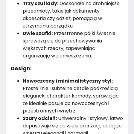
Trzy szuflady:
Doskonałe na drobniejsze
przedmioty, takie jak dokumenty,
Konstrukcja blatu
Płyta meblowa
akcesoria czy odzież, pomagają w
utrzymaniu porządku.
Materiał
Płyta meblowa
Dwie szafki:
Przestronne półki świetnie
Kolor
sprawdzą się do przechowywania
Szarości
większych rzeczy, zapewniając
Pomieszczenie
Salon
organizację w pomieszczeniu.
Design:
Konstrukcja frontów
Płyta meblowa
Nowoczesny i minimalistyczny styl:
Kolor Frontu
Szary
Proste linie i subtelne detale podkreślają
Kolor Korpusu
elegancki charakter komody, sprawiając,
Szary
że idealnie pasuje do nowoczesnych i
Liczba szuflad
3
przestronnych wnętrz.
Szary odcień:
Uniwersalny i stylowy, łatwo
Marka
Tartak Meble
dopasowuje się do wielu aranżacji, dodając
wnętrzu elegancji i harmonii.