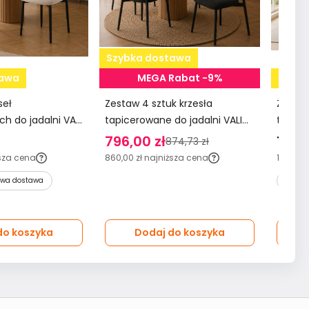
Szybka dostawa
tawa
MEGA Rabat -9%
Szybk
seł
Zestaw 4 sztuk krzesła
Zestaw
h do jadalni VALI
tapicerowane do jadalni VALI
tapice
, tkanina Aragon
stelaż czarny tkanina Aragon
stelaż
796,00 zł
1312,
874,73 zł
grafit
szary
sza cena
860,00 zł
najniższa cena
1140,00 
STAR
wa dostawa
do koszyka
Dodaj do koszyka