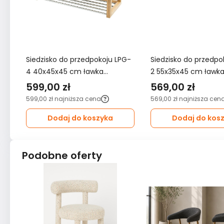
Siedzisko do przedpokoju LPG-
Siedzisko do przedpo
4 40x45x45 cm ławka
2 55x35x45 cm ławk
tapicerowana stelaż orzech
tapicerowana nogi c
599,00 zł
569,00 zł
ekoskóra czarna
tkanina Piano 06 bo
599,00 zł
najniższa cena
569,00 zł
najniższa cen
Dodaj do koszyka
Dodaj do kos
Podobne oferty