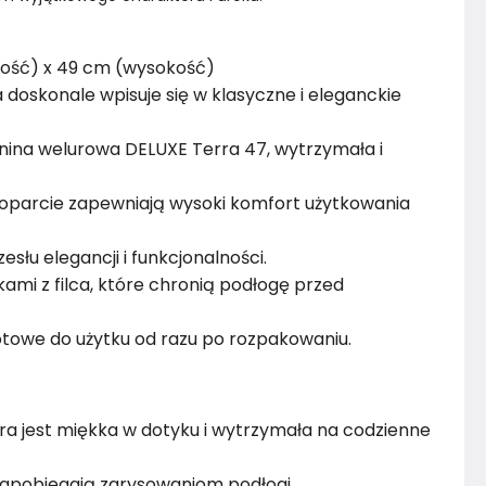
kość) x 49 cm (wysokość)
 doskonale wpisuje się w klasyczne i eleganckie
anina welurowa DELUXE Terra 47, wytrzymała i
 oparcie zapewniają wysoki komfort użytkowania
słu elegancji i funkcjonalności.
mi z filca, które chronią podłogę przed
otowe do użytku od razu po rozpakowaniu.
óra jest miękka w dotyku i wytrzymała na codzienne
zapobiegają zarysowaniom podłogi.