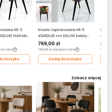
erowane KR-2
Krzesło tapicerowane KR-5
Siedzi
DELUXE Hold Me
46x82x45 cm DELUXE kwiaty
4 40x
 brązowe
mix do jadalni czarny
tapice
769,00 zł
329,
tkanin
sza cena
769,00 zł
najniższa cena
329,00 z
do koszyka
Dodaj do koszyka
Zobacz więcej