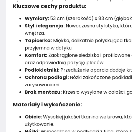
Kluczowe cechy produktu:
Wymiary:
53 cm (szerokość) x 83 cm (głębo
Styl i elegancja:
Nowoczesna stylistyka, która
wnętrza.
Tapicerka:
Miękka, delikatnie połyskująca tk
przyjemna w dotyku.
Komfort:
Zaokrąglone siedzisko i profilowane
oraz odpowiednią pozycję pleców.
Podłokietniki:
Przedłużenie oparcia dodaje krze
Ochrona podłogi:
Nóżki zakończone podkładka
zarysowaniami.
Brak montażu:
Krzesło wysyłane w całości, g
Materiały i wykończenie:
Obicie:
Wysokiej jakości tkanina welurowa, kt
użytkowanie.
Nóżki:
Wyposażone w podkładki z filca, które 