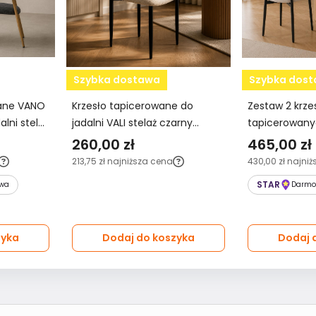
Szybka dostawa
Szybka dos
wane VANO
Krzesło tapicerowane do
Zestaw 2 krze
alni stelaż
jadalni VALI stelaż czarny
tapicerowanyc
nil szary
tkanina Aragon jasny beż
stelaż czarny
260,00 zł
465,00 zł
jasny beż
213,75 zł
najniższa cena
430,00 zł
najniż
STAR
wa
Darmo
zyka
Dodaj do koszyka
Dodaj 