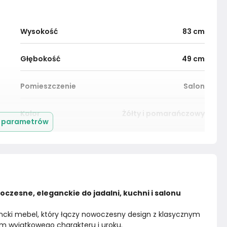
Wysokość
83
cm
Głębokość
49
cm
Pomieszczenie
Salon
Kolor
Żółty i pomarańczowy
j parametrów
Montaż
Złożony
czesne, eleganckie do jadalni, kuchni i salonu 
ancki mebel, który łączy nowoczesny design z klasycznym 
zom wyjątkowego charakteru i uroku.