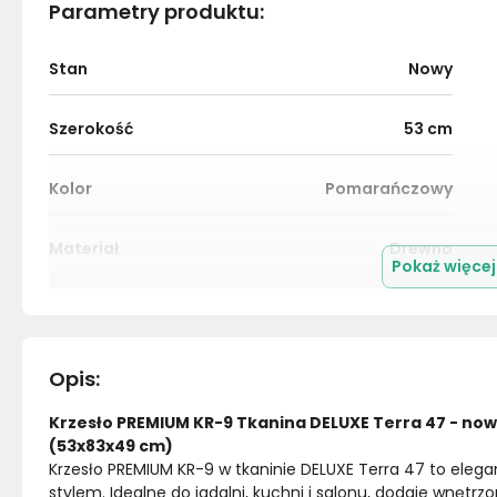
Parametry produktu
:
Stan
Nowy
Szerokość
53
cm
Kolor
Pomarańczowy
Materiał
Drewno
Pokaż więce
Marka
Emra Wood Design
Rok produkcji
2024
Opis
:
Krzesło PREMIUM KR-9 Tkanina DELUXE Terra 47 - nowo
(53x83x49 cm)
Krzesło PREMIUM KR-9 w tkaninie DELUXE Terra 47 to eleg
stylem. Idealne do jadalni, kuchni i salonu, dodaje wnętr