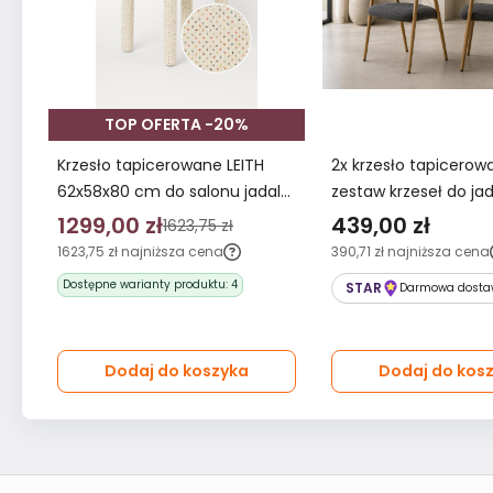
TOP OFERTA -20%
Krzesło tapicerowane LEITH
2x krzesło tapicero
62x58x80 cm do salonu jadalni
zestaw krzeseł do jad
jasnokremowe ozdobna nitka
kolor dąb tkanina sze
1299,00 zł
439,00 zł
1623,75 zł
nowoczesny desing
1623,75 zł
najniższa cena
390,71 zł
najniższa cena
Dostępne warianty produktu:
4
STAR
Darmowa dosta
Dodaj do koszyka
Dodaj do kos