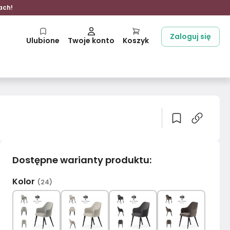
ach!
Zaloguj się
Ulubione
Twoje konto
Koszyk
Dostępne warianty produktu
:
Kolor
(
24
)