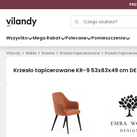
PRE
Wszystko
Mega Rabat
Polecane
Pomieszczenia
>
>
>
>
Vilandy
Meble
Krzesła
Krzesło tapicerowane
Krzesło tapicer
Krzesło tapicerowane KR-9 53x83x49 cm D