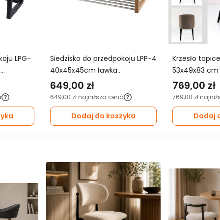
koju LPG-
Siedzisko do przedpokoju LPP-4
Krzesło tapic
a
40x45x45cm ławka
53x49x83 cm 
zarne
tapicerowana stelaż naturalny
03 do jadalni
649,00 zł
769,00 zł
rdowy
welwet różowy
a
649,00 zł
najniższa cena
769,00 zł
najniż
zyka
Dodaj do koszyka
Dodaj 