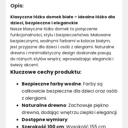
Opis
:
Kolor Korpusu
Biały
Klasyczne łóżko domek białe – idealne łóżko dla 
Materac w zestawie
Nie
dzieci, bezpieczne i eleganckie
Nasze klasyczne łóżko domek to połączenie 
funkcjonalności, stylu i bezpieczeństwa. Malowane 
Stelaż w zestawie
Tak
bezpiecznymi, wodnymi farbami w kolorze białym, 
jest przyjazne dla dzieci i osób z alergiami. Naturalne 
Do montażu
Tak
drewno i minimalistyczny design doskonale pasują 
do różnych stylów wnętrz, wprowadzając elegancki i 
Cechy stelaża
Rozbudowany
świeży akcent.
Kluczowe cechy produktu:
Regulacja wysokości
Nie
Bezpieczne farby wodne
: Farby są
Długość barierki
Nie dotyczy
całkowicie bezpieczne dla dzieci oraz osób
z alergiami.
Przestrzeń pod łóżkiem
1 cm
Naturalne drewno
: Zachowuje piękno
drewna, dodając wnętrzu ciepła i elegancji.
Materiał
Drewno
Dostępne wymiary
:
Szerokość 100 cm
: Wysokość 155 cm
Kolor
Biele kremy