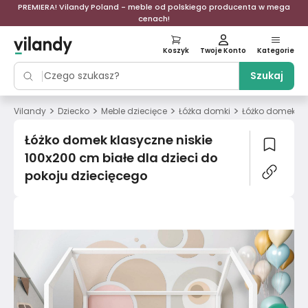
PREMIERA! Vilandy Poland - meble od polskiego producenta w mega
cenach!
Koszyk
Twoje Konto
Kategorie
Szukaj
>
>
>
>
Vilandy
Dziecko
Meble dziecięce
Łóżka domki
Łóżko domek kla
Łóżko domek klasyczne niskie
100x200 cm białe dla dzieci do
pokoju dziecięcego