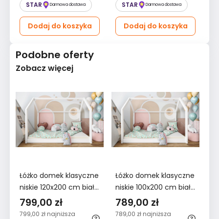
STAR
STAR
Darmowa dostawa
Darmowa dostawa
Dodaj do koszyka
Dodaj do koszyka
Podobne oferty
Zobacz więcej
Łóżko domek klasyczne
Łóżko domek klasyczne
Łó
niskie 120x200 cm białe
niskie 100x200 cm białe
ni
dla dzieci do pokoju
dla dzieci do pokoju
dl
799,00 zł
789,00 zł
7
dziecięcego
dziecięcego
dz
799,00 zł
najniższa
789,00 zł
najniższa
75