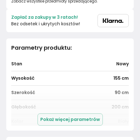
Zobacz wszystkie przedmioty sprzedającego.
Zapłać za zakupy w 3 ratach!
Bez odsetek i ukrytych kosztów!
Parametry produktu
:
Stan
Nowy
Wysokość
155
cm
Szerokość
90
cm
Głębokość
200
cm
Pokaż więcej parametrów
Kolor
Biały
Powierzchnia spania
100x200 cm