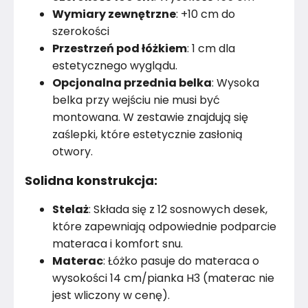
Wymiary zewnętrzne
: +10 cm do
Powierzchnia spania
szerokości
100x200 cm
Przestrzeń pod łóżkiem
: 1 cm dla
Marka
Lackimeble
estetycznego wyglądu.
Opcjonalna przednia belka
: Wysoka
Montaż
Rozłożony
belka przy wejściu nie musi być
montowana. W zestawie znajdują się
Rok produkcji
2024
zaślepki, które estetycznie zasłonią
otwory.
Solidna konstrukcja:
Stelaż
: Składa się z 12 sosnowych desek,
które zapewniają odpowiednie podparcie
materaca i komfort snu.
Materac
: Łóżko pasuje do materaca o
wysokości 14 cm/pianka H3 (materac nie
jest wliczony w cenę).