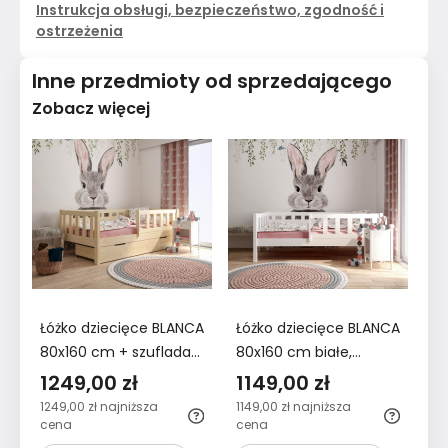
Instrukcja obsługi, bezpieczeństwo, zgodność i
ostrzeżenia
Inne przedmioty od sprzedającego
Zobacz więcej
Łóżko dziecięce BLANCA
Łóżko dziecięce BLANCA
Łó
80x160 cm + szuflada
80x160 cm białe,
ni
naturalne , barierka
barierka odkręcana do
dl
1249,00 zł
1149,00 zł
7
odkręcana do pokoju
pokoju dziecka
dz
1249,00 zł
najniższa
1149,00 zł
najniższa
75
dziecka
cena
cena
ce