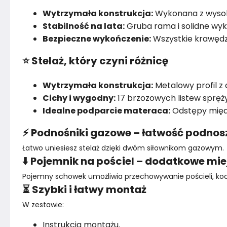
Wytrzymała konstrukcja:
Wykonana z wysoki
Stabilność na lata:
Gruba rama i solidne wyk
Bezpieczne wykończenie:
Wszystkie krawędz
⭐ Stelaż, który czyni różnicę
Wytrzymała konstrukcja:
Metalowy profil 
Cichy i wygodny:
17 brzozowych listew spręż
Idealne podparcie materaca:
Odstępy międz
⚡ Podnośniki gazowe – łatwość podnos
Łatwo uniesiesz stelaż dzięki dwóm siłownikom gazowym.
⬇️ Pojemnik na pościel – dodatkowe m
Pojemny schowek umożliwia przechowywanie pościeli, koc
⏳ Szybki i łatwy montaż
W zestawie:
Instrukcja montażu.