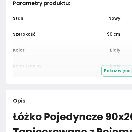
Parametry produktu
:
Stan
Nowy
Szerokość
90
cm
Kolor
Biały
Kolor tkaniny
Biały
Pokaż więce
Kolor
Biele kremy
Wysokość wezgłowia
88 cm
Opis
:
Łóżko Pojedyncze 90x
Montaż
Rozłożony
Tapicerowane z Poje