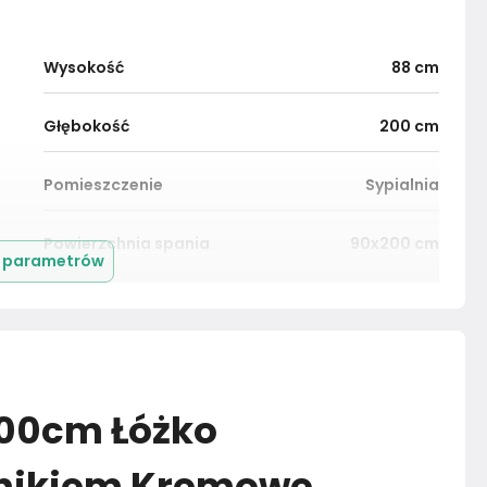
Wysokość
88
cm
Głębokość
200
cm
Pomieszczenie
Sypialnia
Powierzchnia spania
90x200 cm
j parametrów
Powierzchnia spania
90x200 cm
Marka
Muralo
200cm Łóżko
Rok produkcji
2024
mnikiem Kremowe