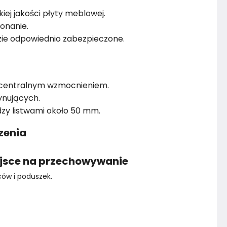
ej jakości płyty meblowej.
onanie.
ie odpowiednio zabezpieczone.
z centralnym wzmocnieniem.
ynujących.
y listwami około 50 mm.
zenia
iejsce na przechowywanie
ów i poduszek.