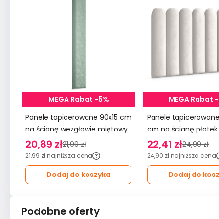
MEGA Rabat -5%
MEGA Rabat 
Panele tapicerowane 90x15 cm
Panele tapicerowane 20x6
na ścianę wezgłowie miętowy
cm na ścianę płotek
wezgłowie kremowy
20,89 zł
22,41 zł
21,99 zł
24,90 zł
21,99 zł
najniższa cena
24,90 zł
najniższa cena
Dodaj do koszyka
Dodaj do kos
Podobne oferty