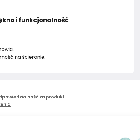
ękno i funkcjonalność
rowia.
rność na ścieranie.
dpowiedzialność za produkt
żenia