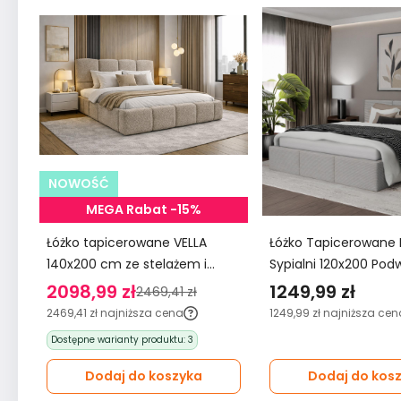
NOWOŚĆ
MEGA Rabat -15%
Łóżko tapicerowane VELLA
Łóżko Tapicerowane
140x200 cm ze stelażem i
Sypialni 120x200 Pod
pojemnikiem boucle do
Pojemnikiem Szare
2098,99 zł
1249,99 zł
2469,41 zł
sypialni beżowe
2469,41 zł
najniższa cena
1249,99 zł
najniższa cen
Dostępne warianty produktu:
3
Dodaj do koszyka
Dodaj do kos