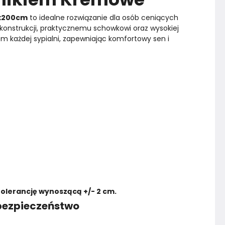
x200cm
 to idealne rozwiązanie dla osób ceniących 
j konstrukcji, praktycznemu schowkowi oraz wysokiej 
em każdej sypialni, zapewniając komfortowy sen i 
tolerancję wynoszącą +/- 2 cm.
 bezpieczeństwo