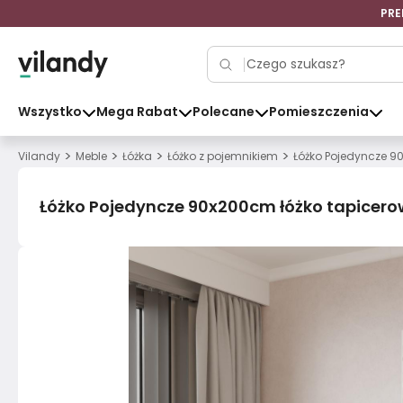
PRE
Wszystko
Mega Rabat
Polecane
Pomieszczenia
>
>
>
>
Vilandy
Meble
Łóżka
Łóżko z pojemnikiem
Łóżko Pojedyncze 9
Łóżko Pojedyncze 90x200cm łóżko tapicero