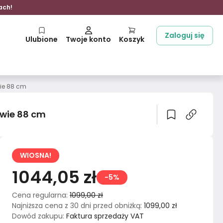
ach!
Zaloguj się
Ulubione
Twoje konto
Koszyk
ie 88 cm
owie 88 cm
WIOSNA!
1044,05 zł
-5%
Cena regularna
:
1099,00 zł
Najniższa cena z 30 dni przed obniżką
:
1099,00 zł
Dowód zakupu
:
Faktura sprzedaży VAT