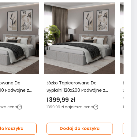
rowane Do
Łóżko Tapicerowane Do
Łóżko 
200 Podwójne z
Sypialni 120x200 Podwójne z
Sypialni 140x200 Podwó
Szare
Pojemnikiem Szare
Pojemn
1399,99 zł
1299,
ższa cena
1399,99 zł
najniższa cena
1299,99 
do koszyka
Dodaj do koszyka