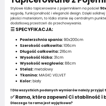
Stylowe łóżko tapicerowane z pojemnikiem na pościel 
90
wygodę, funkcjonalność i elegancki design. Dzięki solidne
jakości materiałom, to łóżko stanie się centralnym punkt
dodatkową przestrzeń do przechowywania.
☰ SPECYFIKACJA:
Powierzchnia spania:
90x200cm
Szerokość całkowita:
106cm
Długość całkowita:
216cm
Wysokość łóżka:
31cm
Wysokość wezgłowia:
88cm
Stelaż:
metalowy
Tkanina:
MAGIC VELVET
Kolor:
biały
❗ Dla wszystkich podanych wymiarów należy przyjąć 
✅ Rama, która zapewni Ci stabilność i
Dlaczego ta rama jest wyjątkowa?