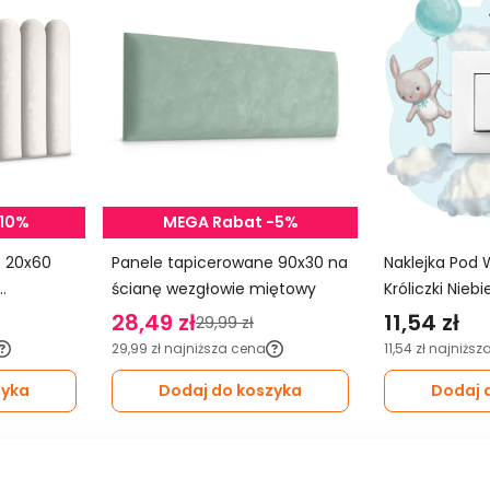
-10%
MEGA Rabat -5%
0
Panele tapicerowane 90x30 na
Naklejka Pod 
ścianę wezgłowie miętowy
Króliczki Nieb
Balony Do Pok
28,49 zł
11,54 zł
29,99 zł
29,99 zł
najniższa cena
11,54 zł
najniższ
zyka
Dodaj do koszyka
Dodaj 