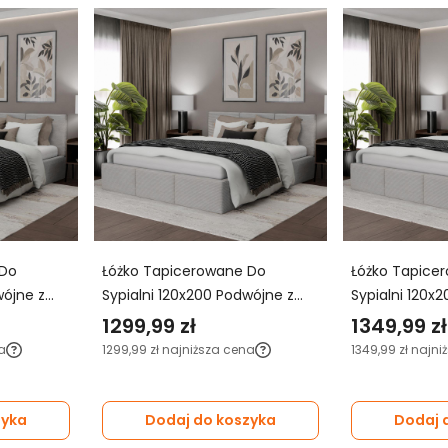
 Do
Łóżko Tapicerowane Do
Łóżko Tapice
wójne z
Sypialni 120x200 Podwójne z
Sypialni 120x
Pojemnikiem Szare
Pojemnikiem 
1299,99 zł
1349,99 zł
a
1299,99 zł
najniższa cena
1349,99 zł
najni
zyka
Dodaj do koszyka
Dodaj 