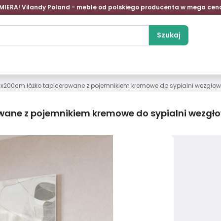
MIERA! Vilandy Poland - meble od polskiego producenta w mega cen
Szukaj
0x200cm łóżko tapicerowane z pojemnikiem kremowe do sypialni wezgłow
wane z pojemnikiem kremowe do sypialni wezgł