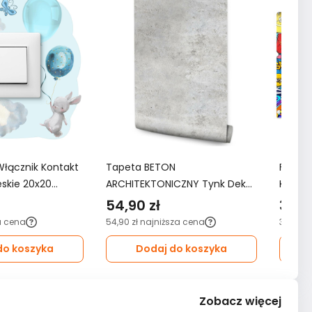
Włącznik Kontakt
Tapeta BETON
Fotota
ieskie 20x20
ARCHITEKTONICZNY Tynk Dekor
KOMIKS
oju Dziecka
Ścienny Do Salonu 3D Wzór
3D do 
54,90 zł
349,
Nowoczesny
a cena
54,90 zł
najniższa cena
349,99 
do koszyka
Dodaj do koszyka
Zobacz więcej