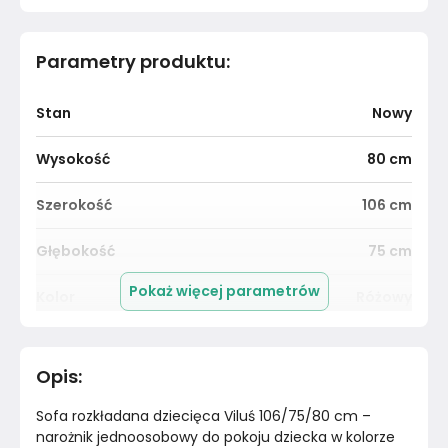
Parametry produktu
:
Stan
Nowy
Wysokość
80
cm
Szerokość
106
cm
Głębokość
75
cm
Pokaż więcej parametrów
Kolor
Różowy
Funkcja rozkładania
Tak
Opis
:
Kolor tkaniny
Różowy
Sofa rozkładana dziecięca Viluś 106/75/80 cm – 
Powierzchnia spania
80x180 cm
narożnik jednoosobowy do pokoju dziecka w kolorze 