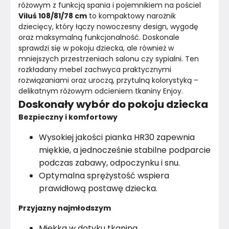
różowym z funkcją spania i pojemnikiem na pościel
Viluś 108/81/78 cm
 to kompaktowy narożnik 
Konstrukcja szkieletu
Płyta wiórowa i drewno
dziecięcy, który łączy nowoczesny design, wygodę 
oraz maksymalną funkcjonalność. Doskonale 
Rodzaj tkaniny
Welur
sprawdzi się w pokoju dziecka, ale również w 
mniejszych przestrzeniach salonu czy sypialni. Ten 
Styl
Klasyczny
rozkładany mebel zachwyca praktycznymi 
rozwiązaniami oraz uroczą, przytulną kolorystyką – 
Wysokość nóżek
1
cm
delikatnym różowym odcieniem tkaniny Enjoy.
Doskonały wybór do pokoju dziecka
Kolor
Róż i fiolet
Bezpieczny i komfortowy
Kolor nóżek
Czarny
Wysokiej jakości pianka HR30 zapewnia
miękkie, a jednocześnie stabilne podparcie
Rodzaj tkaniny
Velvet
podczas zabawy, odpoczynku i snu.
Optymalna sprężystość wspiera
Pomieszczenie
Sypialnia
prawidłową postawę dziecka.
Marka
Vilandy
Przyjazny najmłodszym
Miękka w dotyku tkanina.
Montaż
Rozłożony