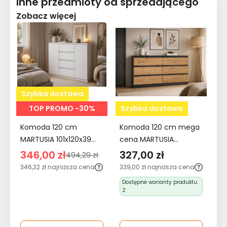
Inne przedmioty od sprzedającego
Zobacz więcej
Szybka dostawa
S
TOP PROMO -30%
Szybka dostawa
Komoda 120 cm
Komoda 120 cm mega
Sz
MARTUSIA 101x120x39
cena MARTUSIA
sł
cm z 2 drzwiami i 4
78,5x120x40 cm z 6
1
346,00 zł
327,00 zł
2
494,29 zł
szufladami biała do
szufladami dąb artisan
sz
346,32 zł
najniższa cena
339,00 zł
najniższa cena
30
salonu i sypialni
antracyt do salonu i
ko
ce
Dostępne warianty produktu:
pojemna
sypialni
bi
2