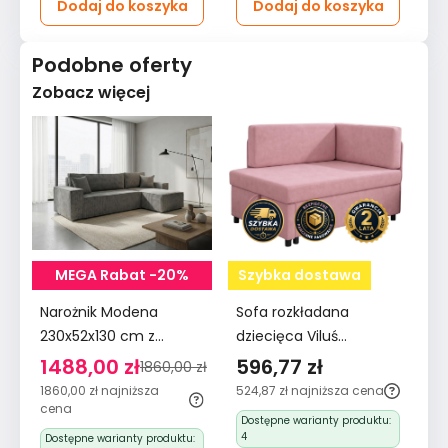
Dodaj do koszyka
Dodaj do koszyka
Podobne oferty
Zobacz więcej
MEGA Rabat -20%
Szybka dostawa
Narożnik Modena
Sofa rozkładana
230x52x130 cm z
dziecięca Viluś
funkcją spania i
106x75x80 cm narożnik
1488,00 zł
596,77 zł
1860,00 zł
pojemnikiem sztruks
jednoosobowy do
1860,00 zł
najniższa
524,87 zł
najniższa cena
szary do salonu
pokoju z funkcją spania
cena
Dostępne warianty produktu:
i przechowywania dla
4
Dostępne warianty produktu: