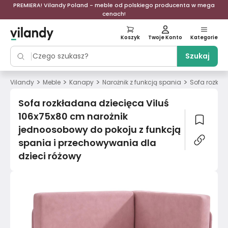
PREMIERA! Vilandy Poland - meble od polskiego producenta w mega
cenach!
Koszyk
Twoje Konto
Kategorie
Szukaj
>
>
>
>
Vilandy
Meble
Kanapy
Narożnik z funkcją spania
Sofa rozkła
Sofa rozkładana dziecięca Viluś
106x75x80 cm narożnik
jednoosobowy do pokoju z funkcją
spania i przechowywania dla
dzieci różowy