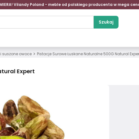
MIERA! Vilandy Poland - meble od polskiego producenta w mega cen
Szukaj
>
 i suszone owoce
Pistacje Surowe Łuskane Naturalne 500G Natural Exper
tural Expert