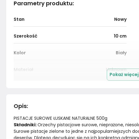
Parametry produktu
:
Stan
Nowy
Szerokość
10
cm
Kolor
Biały
Materiał
Unknown
Pokaż więce
Marka
NATURAL EXPERT
Opis
:
PISTACJE SUROWE ŁUSKANE NATURALNE 500g
Składniki: 
Orzechy pistacjowe surowe, nieprażone, niesol
Surowe pistacje zielone to jedne z najpopularniejszych do
deserów. Dlatego decydując się na ich konkretną odmian