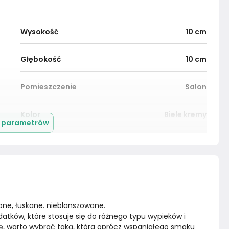
Wysokość
10
cm
Głębokość
10
cm
Pomieszczenie
Salon
Kolor
Biele kremy
j parametrów
Montaż
Złożony
one, łuskane. nieblanszowane.
datków, które stosuje się do różnego typu wypieków i 
ę, warto wybrać taką, która oprócz wspaniałego smaku 