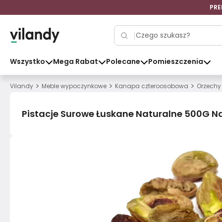
PRE
Wszystko
Mega Rabat
Polecane
Pomieszczenia
>
>
>
Vilandy
Meble wypoczynkowe
Kanapa czteroosobowa
Orzechy
Pistacje Surowe Łuskane Naturalne 500G Na