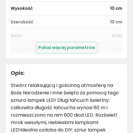
Wysokość
10
cm
Szerokość
10
cm
Kolor
Biały
Pokaż więcej parametrów
Pomieszczenie
Salon
Długość cm
6000
cm
Opis
:
Materiał
PVC
Stwórz relaksującą i gościnną atmosferę na
Kolor
Błękity granaty
Boże Narodzenie i inne święta za pomocą tego
sznura lampek LED! Długi łańcuch świetlny:
Marka
VidaXL
całkowita długość łańcucha wynosi 60 m i
rozmieszczono na nim 600 diod LED. Rozświetl
Montaż
Złożony
mrok wesołymi, niebieskimi lampkami
LED!Idealna ozdoba do DIY: sznur lampek