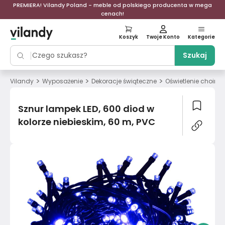
PREMIERA! Vilandy Poland - meble od polskiego producenta w mega
cenach!
Koszyk
Twoje Konto
Kategorie
Szukaj
>
>
>
Vilandy
Wyposażenie
Dekoracje świąteczne
Oświetlenie choink
Sznur lampek LED, 600 diod w
kolorze niebieskim, 60 m, PVC