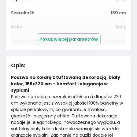
Szerokość
160
cm
Kolor
Biały
Pokaż więcej parametrów
Pomieszczenie
Sypialnia
Kolor tkaniny
Biały
Opis
:
Długość cm
220
cm
Poszwa na kołdrę z tuftowaną dekoracją, biały 
Kolor
Biele kremy
kolor, 155x220 cm – komfort i elegancja w 
sypialni
Poszwa na kołdrę o szerokości 155 cm i długości 220 
Marka
Westwing
cm wykonana jest z wysokiej jakości 100% bawełny w 
splocie perkalowym, co gwarantuje trwałość, 
Montaż
Złożony
gładkość i przyjemny chłód. Tuftowana dekoracja 
nadaje jej eleganckiego, nowoczesnego wyglądu, a 
subtelny biały kolor doskonale wpasuje się w każdą 
aranżację sypialni. Zapinanie na guziki dodaje jej 