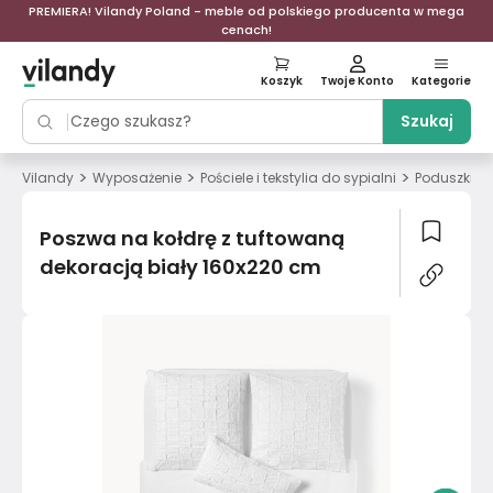
PREMIERA! Vilandy Poland - meble od polskiego producenta w mega
cenach!
Koszyk
Twoje Konto
Kategorie
Szukaj
>
>
>
Vilandy
Wyposażenie
Pościele i tekstylia do sypialni
Poduszki i 
Poszwa na kołdrę z tuftowaną
dekoracją biały 160x220 cm