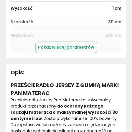
Wysokość
1
cm
Szerokość
80
cm
Głębokość
200
cm
Pokaż więcej parametrów
Kolor
Biały
Pomieszczenie
Salon
Opis
:
Materiał
Unknown
PRZEŚCIERADŁO JERSEY Z GUMKĄ MARKI
Kolor
Biele kremy
PAN MATERAC
Prześcieradło Jersey Pan Materac to uniwersalny 
Marka
Pan Materac
produkt przeznaczony
 do ochrony każdego 
rodzaju materaca o maksymalnej wysokości 30 
Montaż
Złożony
centymetrów
. Zostało wykonane ze 100% bawełny. 
Do jej właściwości możemy zaliczyć między innymi 
doskonałe wchłanianie wilgoci oraz odporność na 