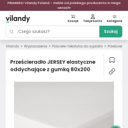
PREMIERA! Vilandy Poland - meble od polskiego producenta w mega
cenach!
Koszyk
Twoje Konto
Kategorie
Szukaj
>
>
>
Vilandy
Wyposażenie
Pościele i tekstylia do sypialni
Prześcierad
Prześcieradło JERSEY elastyczne
oddychające z gumką 80x200