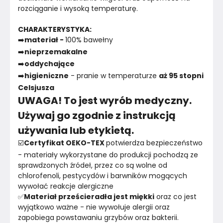
rozciąganie i wysoką temperaturę.
CHARAKTERYSTYKA:
➡️
materiał - 
100% bawełny
➡️
nieprzemakalne
➡️
oddychające
➡️
higieniczne
 - pranie w temperaturze 
aż 95 stopni 
Celsjusza
UWAGA! To jest wyrób medyczny.
Używaj go zgodnie z instrukcją
używania lub etykietą.
☑️
Certyfikat OEKO-TEX 
potwierdza bezpieczeństwo 
- materiały wykorzystane do produkcji pochodzą ze 
sprawdzonych źródeł, przez co są wolne od 
chlorofenoli, pestycydów i barwników mogących 
wywołać reakcje alergiczne
✅
Materiał prześcieradła jest miękki
 oraz co jest 
wyjątkowo ważne - nie wywołuje alergii oraz 
zapobiega powstawaniu grzybów oraz bakterii. 